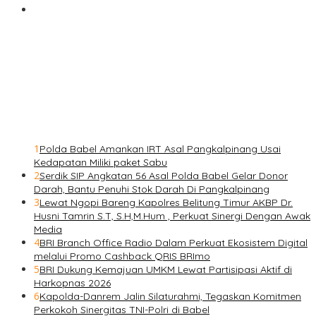
1
Polda Babel Amankan IRT Asal Pangkalpinang Usai
Kedapatan Miliki paket Sabu
2
Serdik SIP Angkatan 56 Asal Polda Babel Gelar Donor
Darah, Bantu Penuhi Stok Darah Di Pangkalpinang
3
Lewat Ngopi Bareng Kapolres Belitung Timur AKBP Dr.
Husni Tamrin S.T, S.H,M.Hum , Perkuat Sinergi Dengan Awak
Media
4
BRI Branch Office Radio Dalam Perkuat Ekosistem Digital
melalui Promo Cashback QRIS BRImo
5
BRI Dukung Kemajuan UMKM Lewat Partisipasi Aktif di
Harkopnas 2026
6
Kapolda-Danrem Jalin Silaturahmi, Tegaskan Komitmen
Perkokoh Sinergitas TNI-Polri di Babel