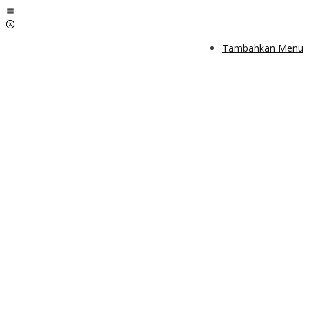
Lewati
ke
konten
Tambahkan Menu