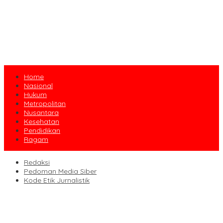
Home
Nasional
Hukum
Metropolitan
Nusantara
Kesehatan
Pendidikan
Ragam
Redaksi
Pedoman Media Siber
Kode Etik Jurnalistik