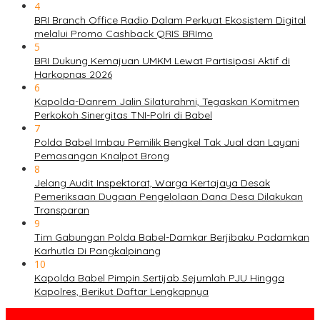
4
BRI Branch Office Radio Dalam Perkuat Ekosistem Digital
melalui Promo Cashback QRIS BRImo
5
BRI Dukung Kemajuan UMKM Lewat Partisipasi Aktif di
Harkopnas 2026
6
Kapolda-Danrem Jalin Silaturahmi, Tegaskan Komitmen
Perkokoh Sinergitas TNI-Polri di Babel
7
Polda Babel Imbau Pemilik Bengkel Tak Jual dan Layani
Pemasangan Knalpot Brong
8
Jelang Audit Inspektorat, Warga Kertajaya Desak
Pemeriksaan Dugaan Pengelolaan Dana Desa Dilakukan
Transparan
9
Tim Gabungan Polda Babel-Damkar Berjibaku Padamkan
Karhutla Di Pangkalpinang
10
Kapolda Babel Pimpin Sertijab Sejumlah PJU Hingga
Kapolres, Berikut Daftar Lengkapnya