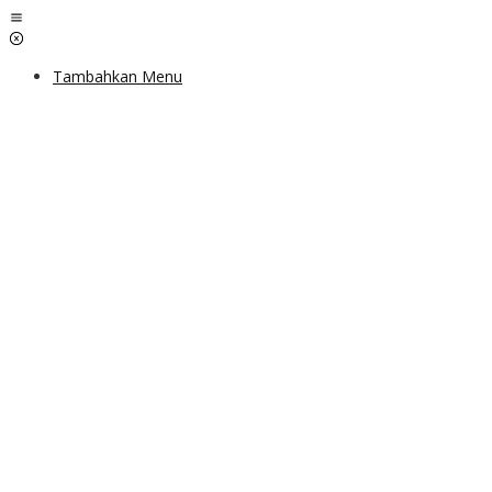
Lewati
ke
konten
Tambahkan Menu