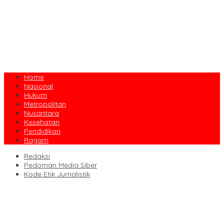
Home
Nasional
Hukum
Metropolitan
Nusantara
Kesehatan
Pendidikan
Ragam
Redaksi
Pedoman Media Siber
Kode Etik Jurnalistik