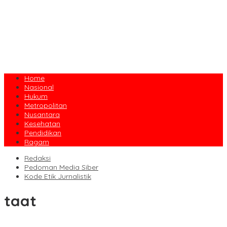
Home
Nasional
Hukum
Metropolitan
Nusantara
Kesehatan
Pendidikan
Ragam
Redaksi
Pedoman Media Siber
Kode Etik Jurnalistik
taat