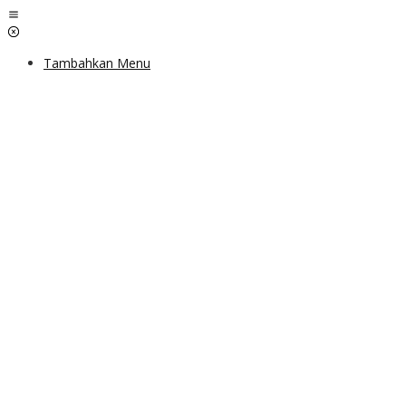
Lewati
ke
konten
Tambahkan Menu