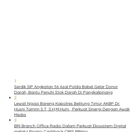
1
Serdik SIP Angkatan 56 Asal Polda Babel Gelar Donor
Darah, Bantu Penuhi Stok Darah Di Pangkalpinang
2
Lewat Ngopi Bareng Kapolres Belitung Timur AKBP Dr.
Husni Tamrin S.T, S.H,M.Hum , Perkuat Sinergi Dengan Awak
Media
3
BRI Branch Office Radio Dalam Perkuat Ekosistem Digital
melalui Promo Cashback QRIS BRImo