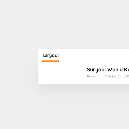
suryadi
Suryadi Wahid 
Ragam
|
Oktober 27, 202