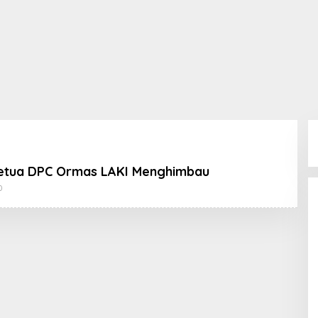
Ketua DPC Ormas LAKI Menghimbau
Oleh
0
Koran
KPK