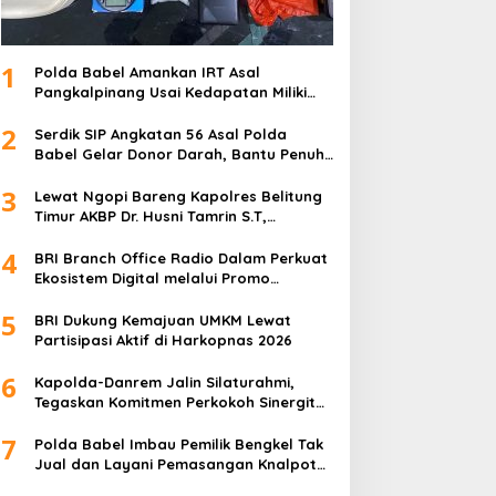
1
Polda Babel Amankan IRT Asal
Pangkalpinang Usai Kedapatan Miliki
paket Sabu
2
Serdik SIP Angkatan 56 Asal Polda
Babel Gelar Donor Darah, Bantu Penuhi
Stok Darah Di Pangkalpinang
3
Lewat Ngopi Bareng Kapolres Belitung
Timur AKBP Dr. Husni Tamrin S.T,
S.H,M.Hum , Perkuat Sinergi Dengan
4
Awak Media
BRI Branch Office Radio Dalam Perkuat
Ekosistem Digital melalui Promo
Cashback QRIS BRImo
5
BRI Dukung Kemajuan UMKM Lewat
Partisipasi Aktif di Harkopnas 2026
6
Kapolda-Danrem Jalin Silaturahmi,
Tegaskan Komitmen Perkokoh Sinergitas
TNI-Polri di Babel
7
Polda Babel Imbau Pemilik Bengkel Tak
Jual dan Layani Pemasangan Knalpot
Brong