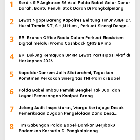
1
Serdik SIP Angkatan 56 Asal Polda Babel Gelar Donor
Darah, Bantu Penuhi Stok Darah Di Pangkalpinang
2
Lewat Ngopi Bareng Kapolres Belitung Timur AKBP Dr.
Husni Tamrin S.T, S.H,M.Hum , Perkuat Sinergi Dengan
Awak Media
3
BRI Branch Office Radio Dalam Perkuat Ekosistem
Digital melalui Promo Cashback QRIS BRImo
4
BRI Dukung Kemajuan UMKM Lewat Partisipasi Aktif di
Harkopnas 2026
5
Kapolda-Danrem Jalin Silaturahmi, Tegaskan
Komitmen Perkokoh Sinergitas TNI-Polri di Babel
6
Polda Babel Imbau Pemilik Bengkel Tak Jual dan
Layani Pemasangan Knalpot Brong
7
Jelang Audit Inspektorat, Warga Kertajaya Desak
Pemeriksaan Dugaan Pengelolaan Dana Desa
Dilakukan Transparan
8
Tim Gabungan Polda Babel-Damkar Berjibaku
Padamkan Karhutla Di Pangkalpinang