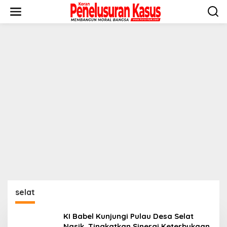
Lewati
ke
konten
selat
KI Babel Kunjungi Pulau Desa Selat
Nasik, Tingkatkan Sinergi Keterbukaan