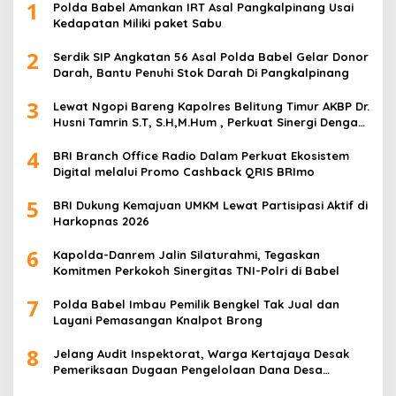
1
Polda Babel Amankan IRT Asal Pangkalpinang Usai
Kedapatan Miliki paket Sabu
2
Serdik SIP Angkatan 56 Asal Polda Babel Gelar Donor
Darah, Bantu Penuhi Stok Darah Di Pangkalpinang
3
Lewat Ngopi Bareng Kapolres Belitung Timur AKBP Dr.
Husni Tamrin S.T, S.H,M.Hum , Perkuat Sinergi Dengan
Awak Media
4
BRI Branch Office Radio Dalam Perkuat Ekosistem
Digital melalui Promo Cashback QRIS BRImo
5
BRI Dukung Kemajuan UMKM Lewat Partisipasi Aktif di
Harkopnas 2026
6
Kapolda-Danrem Jalin Silaturahmi, Tegaskan
Komitmen Perkokoh Sinergitas TNI-Polri di Babel
7
Polda Babel Imbau Pemilik Bengkel Tak Jual dan
Layani Pemasangan Knalpot Brong
8
Jelang Audit Inspektorat, Warga Kertajaya Desak
Pemeriksaan Dugaan Pengelolaan Dana Desa
Dilakukan Transparan