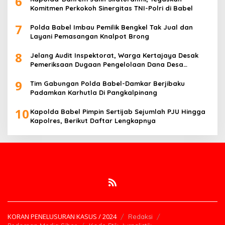
6
Komitmen Perkokoh Sinergitas TNI-Polri di Babel
7
Polda Babel Imbau Pemilik Bengkel Tak Jual dan
Layani Pemasangan Knalpot Brong
8
Jelang Audit Inspektorat, Warga Kertajaya Desak
Pemeriksaan Dugaan Pengelolaan Dana Desa
Dilakukan Transparan
9
Tim Gabungan Polda Babel-Damkar Berjibaku
Padamkan Karhutla Di Pangkalpinang
10
Kapolda Babel Pimpin Sertijab Sejumlah PJU Hingga
Kapolres, Berikut Daftar Lengkapnya
KORAN PENELUSURAN KASUS / 2024
Redaksi