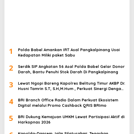
1
Polda Babel Amankan IRT Asal Pangkalpinang Usai
Kedapatan Miliki paket Sabu
2
Serdik SIP Angkatan 56 Asal Polda Babel Gelar Donor
Darah, Bantu Penuhi Stok Darah Di Pangkalpinang
3
Lewat Ngopi Bareng Kapolres Belitung Timur AKBP Dr.
Husni Tamrin S.T, S.H,M.Hum , Perkuat Sinergi Dengan
Awak Media
4
BRI Branch Office Radio Dalam Perkuat Ekosistem
Digital melalui Promo Cashback QRIS BRImo
5
BRI Dukung Kemajuan UMKM Lewat Partisipasi Aktif di
Harkopnas 2026
Kapolda-Danrem Jalin Silaturahmi, Tegaskan