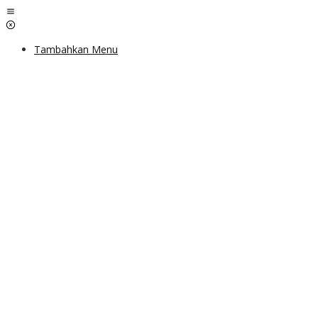
Lewati
ke
konten
Tambahkan Menu