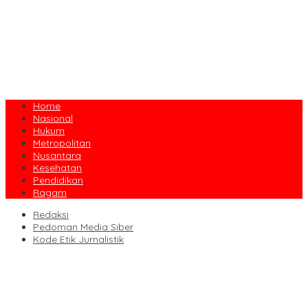
Home
Nasional
Hukum
Metropolitan
Nusantara
Kesehatan
Pendidikan
Ragam
Redaksi
Pedoman Media Siber
Kode Etik Jurnalistik