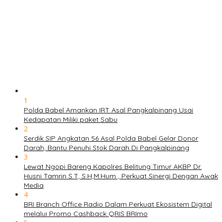
1
Polda Babel Amankan IRT Asal Pangkalpinang Usai
Kedapatan Miliki paket Sabu
2
Serdik SIP Angkatan 56 Asal Polda Babel Gelar Donor
Darah, Bantu Penuhi Stok Darah Di Pangkalpinang
3
Lewat Ngopi Bareng Kapolres Belitung Timur AKBP Dr.
Husni Tamrin S.T, S.H,M.Hum , Perkuat Sinergi Dengan Awak
Media
4
BRI Branch Office Radio Dalam Perkuat Ekosistem Digital
melalui Promo Cashback QRIS BRImo