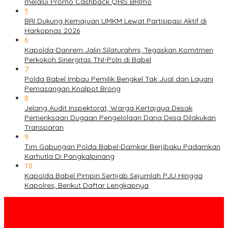
melalui Promo Cashback QRIS BRImo
5
BRI Dukung Kemajuan UMKM Lewat Partisipasi Aktif di
Harkopnas 2026
6
Kapolda-Danrem Jalin Silaturahmi, Tegaskan Komitmen
Perkokoh Sinergitas TNI-Polri di Babel
7
Polda Babel Imbau Pemilik Bengkel Tak Jual dan Layani
Pemasangan Knalpot Brong
8
Jelang Audit Inspektorat, Warga Kertajaya Desak
Pemeriksaan Dugaan Pengelolaan Dana Desa Dilakukan
Transparan
9
Tim Gabungan Polda Babel-Damkar Berjibaku Padamkan
Karhutla Di Pangkalpinang
10
Kapolda Babel Pimpin Sertijab Sejumlah PJU Hingga
Kapolres, Berikut Daftar Lengkapnya