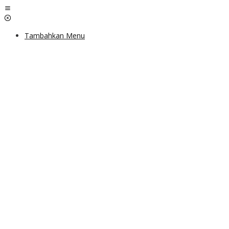
Lewati
ke
konten
Tambahkan Menu