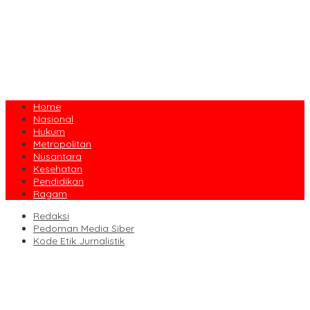
Home
Nasional
Hukum
Metropolitan
Nusantara
Kesehatan
Pendidikan
Ragam
Redaksi
Pedoman Media Siber
Kode Etik Jurnalistik