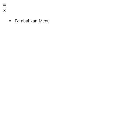
Lewati
ke
konten
Tambahkan Menu