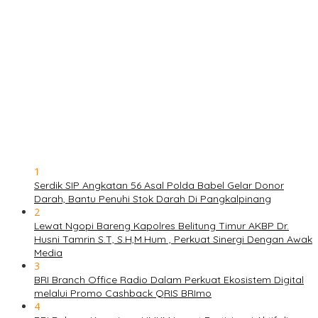
1
Serdik SIP Angkatan 56 Asal Polda Babel Gelar Donor
Darah, Bantu Penuhi Stok Darah Di Pangkalpinang
2
Lewat Ngopi Bareng Kapolres Belitung Timur AKBP Dr.
Husni Tamrin S.T, S.H,M.Hum , Perkuat Sinergi Dengan Awak
Media
3
BRI Branch Office Radio Dalam Perkuat Ekosistem Digital
melalui Promo Cashback QRIS BRImo
4