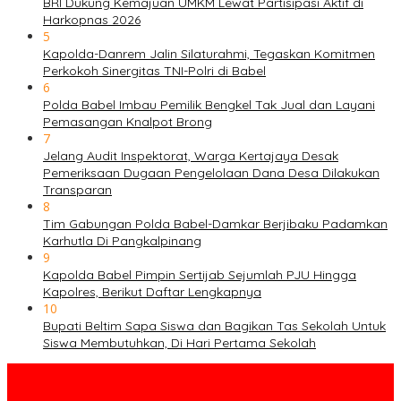
BRI Dukung Kemajuan UMKM Lewat Partisipasi Aktif di
Harkopnas 2026
5
Kapolda-Danrem Jalin Silaturahmi, Tegaskan Komitmen
Perkokoh Sinergitas TNI-Polri di Babel
6
Polda Babel Imbau Pemilik Bengkel Tak Jual dan Layani
Pemasangan Knalpot Brong
7
Jelang Audit Inspektorat, Warga Kertajaya Desak
Pemeriksaan Dugaan Pengelolaan Dana Desa Dilakukan
Transparan
8
Tim Gabungan Polda Babel-Damkar Berjibaku Padamkan
Karhutla Di Pangkalpinang
9
Kapolda Babel Pimpin Sertijab Sejumlah PJU Hingga
Kapolres, Berikut Daftar Lengkapnya
10
Bupati Beltim Sapa Siswa dan Bagikan Tas Sekolah Untuk
Siswa Membutuhkan, Di Hari Pertama Sekolah