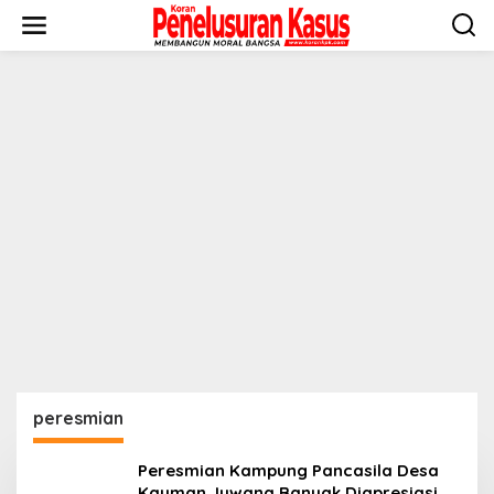
Lewati
ke
konten
peresmian
Peresmian Kampung Pancasila Desa
Kauman Juwana Banyak Diapresiasi