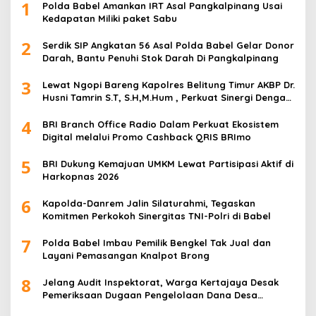
1
Polda Babel Amankan IRT Asal Pangkalpinang Usai
Kedapatan Miliki paket Sabu
2
Serdik SIP Angkatan 56 Asal Polda Babel Gelar Donor
Darah, Bantu Penuhi Stok Darah Di Pangkalpinang
3
Lewat Ngopi Bareng Kapolres Belitung Timur AKBP Dr.
Husni Tamrin S.T, S.H,M.Hum , Perkuat Sinergi Dengan
Awak Media
4
BRI Branch Office Radio Dalam Perkuat Ekosistem
Digital melalui Promo Cashback QRIS BRImo
5
BRI Dukung Kemajuan UMKM Lewat Partisipasi Aktif di
Harkopnas 2026
6
Kapolda-Danrem Jalin Silaturahmi, Tegaskan
Komitmen Perkokoh Sinergitas TNI-Polri di Babel
7
Polda Babel Imbau Pemilik Bengkel Tak Jual dan
Layani Pemasangan Knalpot Brong
8
Jelang Audit Inspektorat, Warga Kertajaya Desak
Pemeriksaan Dugaan Pengelolaan Dana Desa
Dilakukan Transparan