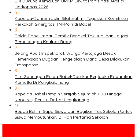
BRI Dukung Kemajuan UMKM Lewat Partisipasi Aktif di
Harkopnas 2026
5
Kapolda-Danrem Jalin Silaturahmi, Tegaskan Komitmen
Perkokoh Sinergitas TNI-Polri di Babel
6
Polda Babel Imbau Pemilik Bengkel Tak Jual dan Layani
Pemasangan Knalpot Brong
7
Jelang Audit Inspektorat, Warga Kertajaya Desak
Pemeriksaan Dugaan Pengelolaan Dana Desa Dilakukan
Transparan
8
Tim Gabungan Polda Babel-Damkar Berjibaku Padamkan
Karhutla Di Pangkalpinang
9
Kapolda Babel Pimpin Sertijab Sejumlah PJU Hingga
Kapolres, Berikut Daftar Lengkapnya
10
Bupati Beltim Sapa Siswa dan Bagikan Tas Sekolah Untuk
Siswa Membutuhkan, Di Hari Pertama Sekolah