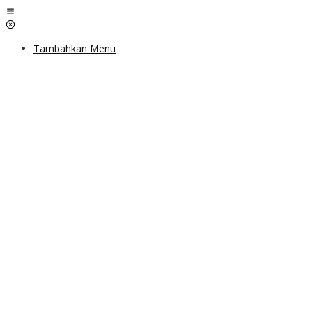
Lewati
ke
konten
Tambahkan Menu