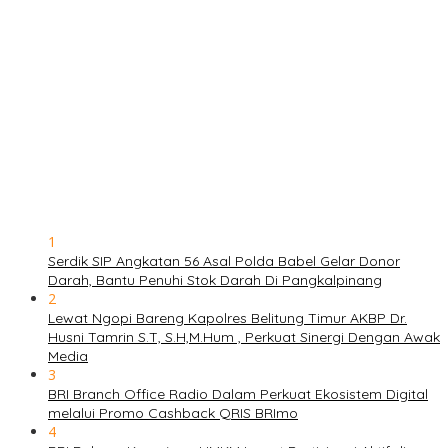
1
Serdik SIP Angkatan 56 Asal Polda Babel Gelar Donor
Darah, Bantu Penuhi Stok Darah Di Pangkalpinang
2
Lewat Ngopi Bareng Kapolres Belitung Timur AKBP Dr.
Husni Tamrin S.T, S.H,M.Hum , Perkuat Sinergi Dengan Awak
Media
3
BRI Branch Office Radio Dalam Perkuat Ekosistem Digital
melalui Promo Cashback QRIS BRImo
4