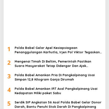
1
Polda Babel Gelar Apel Kesiapsiagaan
Penanggulangan Karhutla, Irjen Pol Viktor Tegaskan
Pentingnya Sinergi
2
Mengenai Timah Di Beltim, Pemerintah Pastikan
Suara Masyarakat Tetap Didengar Dan Ajak
Masyarakat untuk tidak mudah di provokasi
3
Polda Babel Amankan Pria Di Pangkalpinang Usai
Simpan 12,8 Kilogram Ganja Dirumah
4
Polda Babel Amankan IRT Asal Pangkalpinang Usai
Kedapatan Miliki paket Sabu
5
Serdik SIP Angkatan 56 Asal Polda Babel Gelar Donor
Darah, Bantu Penuhi Stok Darah Di Pangkalpinang