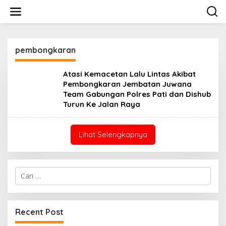
Lewati
ke
konten
pembongkaran
Atasi Kemacetan Lalu Lintas Akibat
Pembongkaran Jembatan Juwana
Team Gabungan Polres Pati dan Dishub
Turun Ke Jalan Raya
Lihat Selengkapnya
Cari
untuk:
Recent Post