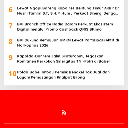
6
Lewat Ngopi Bareng Kapolres Belitung Timur AKBP Dr.
Husni Tamrin S.T, S.H,M.Hum , Perkuat Sinergi Dengan
Awak Media
7
BRI Branch Office Radio Dalam Perkuat Ekosistem
Digital melalui Promo Cashback QRIS BRImo
8
BRI Dukung Kemajuan UMKM Lewat Partisipasi Aktif di
Harkopnas 2026
9
Kapolda-Danrem Jalin Silaturahmi, Tegaskan
Komitmen Perkokoh Sinergitas TNI-Polri di Babel
10
Polda Babel Imbau Pemilik Bengkel Tak Jual dan
Layani Pemasangan Knalpot Brong