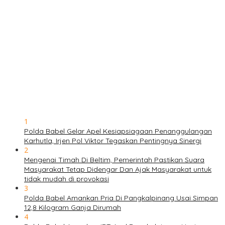
1
Polda Babel Gelar Apel Kesiapsiagaan Penanggulangan
Karhutla, Irjen Pol Viktor Tegaskan Pentingnya Sinergi
2
Mengenai Timah Di Beltim, Pemerintah Pastikan Suara
Masyarakat Tetap Didengar Dan Ajak Masyarakat untuk
tidak mudah di provokasi
3
Polda Babel Amankan Pria Di Pangkalpinang Usai Simpan
12,8 Kilogram Ganja Dirumah
4