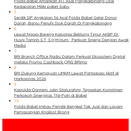
Polda Babel Amankan IRT Asal Pangkalpinang Usai
Kedapatan Miliki paket Sabu
5
Serdik SIP Angkatan 56 Asal Polda Babel Gelar Donor
Darah, Bantu Penuhi Stok Darah Di Pangkalpinang
6
Lewat Ngopi Bareng Kapolres Belitung Timur AKBP Dr.
Husni Tamrin S.T, S.H,M.Hum , Perkuat Sinergi Dengan Awak
Media
7
BRI Branch Office Radio Dalam Perkuat Ekosistem Digital
melalui Promo Cashback QRIS BRImo
8
BRI Dukung Kemajuan UMKM Lewat Partisipasi Aktif di
Harkopnas 2026
9
Kapolda-Danrem Jalin Silaturahmi, Tegaskan Komitmen
Perkokoh Sinergitas TNI-Polri di Babel
10
Polda Babel Imbau Pemilik Bengkel Tak Jual dan Layani
Pemasangan Knalpot Brong