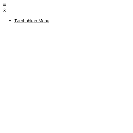
Lewati
ke
konten
Tambahkan Menu