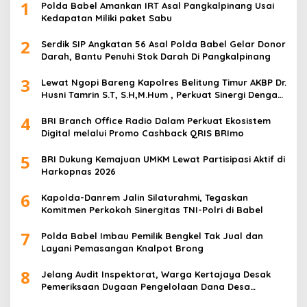
1
Polda Babel Amankan IRT Asal Pangkalpinang Usai
Kedapatan Miliki paket Sabu
2
Serdik SIP Angkatan 56 Asal Polda Babel Gelar Donor
Darah, Bantu Penuhi Stok Darah Di Pangkalpinang
3
Lewat Ngopi Bareng Kapolres Belitung Timur AKBP Dr.
Husni Tamrin S.T, S.H,M.Hum , Perkuat Sinergi Dengan
Awak Media
4
BRI Branch Office Radio Dalam Perkuat Ekosistem
Digital melalui Promo Cashback QRIS BRImo
5
BRI Dukung Kemajuan UMKM Lewat Partisipasi Aktif di
Harkopnas 2026
6
Kapolda-Danrem Jalin Silaturahmi, Tegaskan
Komitmen Perkokoh Sinergitas TNI-Polri di Babel
7
Polda Babel Imbau Pemilik Bengkel Tak Jual dan
Layani Pemasangan Knalpot Brong
8
Jelang Audit Inspektorat, Warga Kertajaya Desak
Pemeriksaan Dugaan Pengelolaan Dana Desa
Dilakukan Transparan