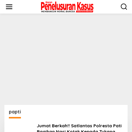
Lewati
ke
konten
papti
Jumat Berkah!! Satlantas Polresta Pati
Bagikan Nasi Kotak Kepada Tukang