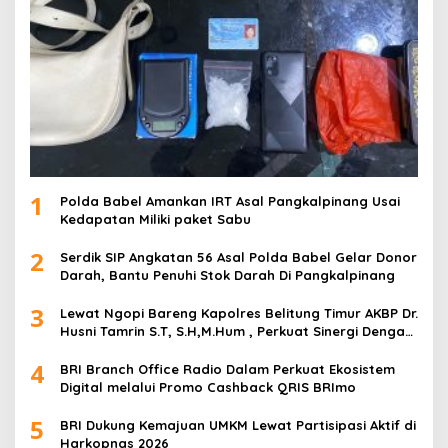
1
Polda Babel Amankan IRT Asal Pangkalpinang Usai
Kedapatan Miliki paket Sabu
2
Serdik SIP Angkatan 56 Asal Polda Babel Gelar Donor
Darah, Bantu Penuhi Stok Darah Di Pangkalpinang
3
Lewat Ngopi Bareng Kapolres Belitung Timur AKBP Dr.
Husni Tamrin S.T, S.H,M.Hum , Perkuat Sinergi Dengan
Awak Media
4
BRI Branch Office Radio Dalam Perkuat Ekosistem
Digital melalui Promo Cashback QRIS BRImo
5
BRI Dukung Kemajuan UMKM Lewat Partisipasi Aktif di
Harkopnas 2026