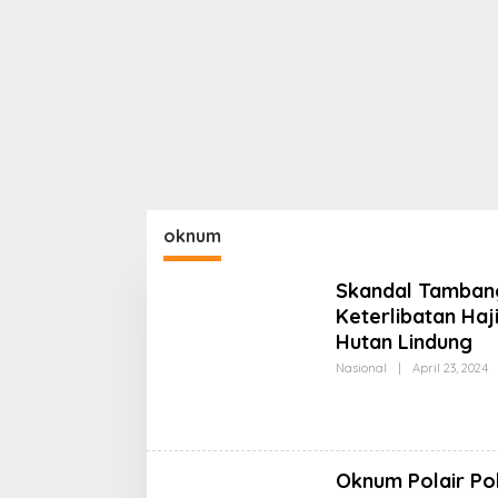
oknum
Skandal Tambang
Keterlibatan Haj
Hutan Lindung
O
Nasional
|
April 23, 2024
K
K
Oknum Polair Po