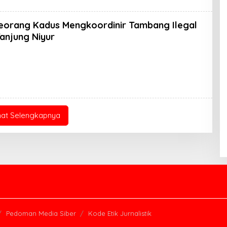
orang Kadus Mengkoordinir Tambang Ilegal
anjung Niyur
eh
ran
K
hat Selengkapnya
Pedoman Media Siber
Kode Etik Jurnalistik