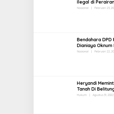
Ilegal di Perair
Nasional
|
Februari 23, 2
Bendahara DPD 
Dianiaya Oknum 
Nasional
|
Februari 22, 2
Heryandi Memint
Tanah Di Belitun
Hukum
|
Agustus 31, 2022