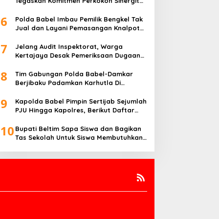
Tegaskan Komitmen Perkokoh Sinergitas
TNI-Polri di Babel
6
Polda Babel Imbau Pemilik Bengkel Tak
Jual dan Layani Pemasangan Knalpot
Brong
7
Jelang Audit Inspektorat, Warga
Kertajaya Desak Pemeriksaan Dugaan
Pengelolaan Dana Desa Dilakukan
8
Transparan
Tim Gabungan Polda Babel-Damkar
Berjibaku Padamkan Karhutla Di
Pangkalpinang
9
Kapolda Babel Pimpin Sertijab Sejumlah
PJU Hingga Kapolres, Berikut Daftar
Lengkapnya
10
Bupati Beltim Sapa Siswa dan Bagikan
Tas Sekolah Untuk Siswa Membutuhkan,
Di Hari Pertama Sekolah