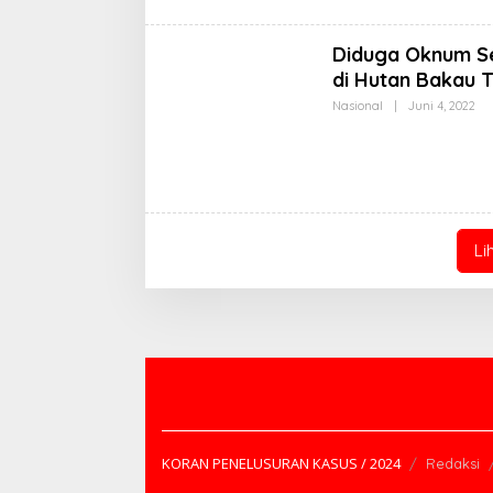
Diduga Oknum Se
di Hutan Bakau T
Ol
Nasional
|
Juni 4, 2022
Ko
KP
Li
KORAN PENELUSURAN KASUS / 2024
Redaksi