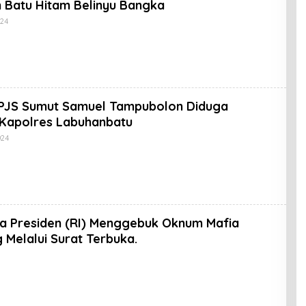
an Batu Hitam Belinyu Bangka
Oleh
024
Koran
KPK
PJS Sumut Samuel Tampubolon Diduga
Kapolres Labuhanbatu
Oleh
024
Koran
KPK
a Presiden (RI) Menggebuk Oknum Mafia
g Melalui Surat Terbuka.
Oleh
Koran
KPK