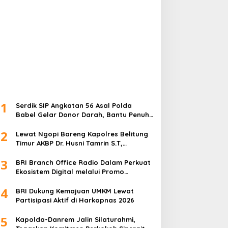
1
Serdik SIP Angkatan 56 Asal Polda
Babel Gelar Donor Darah, Bantu Penuhi
Stok Darah Di Pangkalpinang
2
Lewat Ngopi Bareng Kapolres Belitung
Timur AKBP Dr. Husni Tamrin S.T,
S.H,M.Hum , Perkuat Sinergi Dengan
3
Awak Media
BRI Branch Office Radio Dalam Perkuat
Ekosistem Digital melalui Promo
Cashback QRIS BRImo
4
BRI Dukung Kemajuan UMKM Lewat
Partisipasi Aktif di Harkopnas 2026
5
Kapolda-Danrem Jalin Silaturahmi,