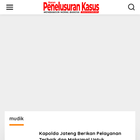
Lewati
ke
konten
mudik
Kapolda Jateng Berikan Pelayanan
Terbaik dan Maksimal Untuk