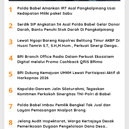
1
Polda Babel Amankan IRT Asal Pangkalpinang Usai
Kedapatan Miliki paket Sabu
2
Serdik SIP Angkatan 56 Asal Polda Babel Gelar Donor
Darah, Bantu Penuhi Stok Darah Di Pangkalpinang
3
Lewat Ngopi Bareng Kapolres Belitung Timur AKBP Dr.
Husni Tamrin S.T, S.H,M.Hum , Perkuat Sinergi Dengan
Awak Media
4
BRI Branch Office Radio Dalam Perkuat Ekosistem
Digital melalui Promo Cashback QRIS BRImo
5
BRI Dukung Kemajuan UMKM Lewat Partisipasi Aktif di
Harkopnas 2026
6
Kapolda-Danrem Jalin Silaturahmi, Tegaskan
Komitmen Perkokoh Sinergitas TNI-Polri di Babel
7
Polda Babel Imbau Pemilik Bengkel Tak Jual dan
Layani Pemasangan Knalpot Brong
8
Jelang Audit Inspektorat, Warga Kertajaya Desak
Pemeriksaan Dugaan Pengelolaan Dana Desa