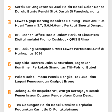
2
Serdik SIP Angkatan 56 Asal Polda Babel Gelar Donor
Darah, Bantu Penuhi Stok Darah Di Pangkalpinang
3
Lewat Ngopi Bareng Kapolres Belitung Timur AKBP Dr.
Husni Tamrin S.T, S.H,M.Hum , Perkuat Sinergi Dengan
Awak Media
4
BRI Branch Office Radio Dalam Perkuat Ekosistem
Digital melalui Promo Cashback QRIS BRImo
5
BRI Dukung Kemajuan UMKM Lewat Partisipasi Aktif di
Harkopnas 2026
6
Kapolda-Danrem Jalin Silaturahmi, Tegaskan
Komitmen Perkokoh Sinergitas TNI-Polri di Babel
7
Polda Babel Imbau Pemilik Bengkel Tak Jual dan
Layani Pemasangan Knalpot Brong
8
Jelang Audit Inspektorat, Warga Kertajaya Desak
Pemeriksaan Dugaan Pengelolaan Dana Desa
Dilakukan Transparan
9
Tim Gabungan Polda Babel-Damkar Berjibaku
Padamkan Karhutla Di Pangkalpinang