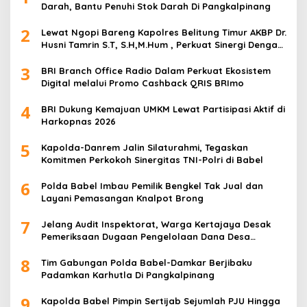
Darah, Bantu Penuhi Stok Darah Di Pangkalpinang
2
Lewat Ngopi Bareng Kapolres Belitung Timur AKBP Dr.
Husni Tamrin S.T, S.H,M.Hum , Perkuat Sinergi Dengan
Awak Media
3
BRI Branch Office Radio Dalam Perkuat Ekosistem
Digital melalui Promo Cashback QRIS BRImo
4
BRI Dukung Kemajuan UMKM Lewat Partisipasi Aktif di
Harkopnas 2026
5
Kapolda-Danrem Jalin Silaturahmi, Tegaskan
Komitmen Perkokoh Sinergitas TNI-Polri di Babel
6
Polda Babel Imbau Pemilik Bengkel Tak Jual dan
Layani Pemasangan Knalpot Brong
7
Jelang Audit Inspektorat, Warga Kertajaya Desak
Pemeriksaan Dugaan Pengelolaan Dana Desa
Dilakukan Transparan
8
Tim Gabungan Polda Babel-Damkar Berjibaku
Padamkan Karhutla Di Pangkalpinang
9
Kapolda Babel Pimpin Sertijab Sejumlah PJU Hingga