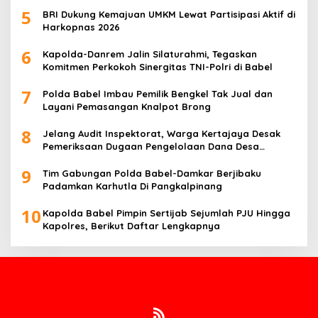
5
BRI Dukung Kemajuan UMKM Lewat Partisipasi Aktif di
Harkopnas 2026
6
Kapolda-Danrem Jalin Silaturahmi, Tegaskan
Komitmen Perkokoh Sinergitas TNI-Polri di Babel
7
Polda Babel Imbau Pemilik Bengkel Tak Jual dan
Layani Pemasangan Knalpot Brong
8
Jelang Audit Inspektorat, Warga Kertajaya Desak
Pemeriksaan Dugaan Pengelolaan Dana Desa
Dilakukan Transparan
9
Tim Gabungan Polda Babel-Damkar Berjibaku
Padamkan Karhutla Di Pangkalpinang
10
Kapolda Babel Pimpin Sertijab Sejumlah PJU Hingga
Kapolres, Berikut Daftar Lengkapnya