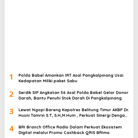
1
Polda Babel Amankan IRT Asal Pangkalpinang Usai
Kedapatan Miliki paket Sabu
2
Serdik SIP Angkatan 56 Asal Polda Babel Gelar Donor
Darah, Bantu Penuhi Stok Darah Di Pangkalpinang
3
Lewat Ngopi Bareng Kapolres Belitung Timur AKBP Dr.
Husni Tamrin S.T, S.H,M.Hum , Perkuat Sinergi Dengan
Awak Media
4
BRI Branch Office Radio Dalam Perkuat Ekosistem
Digital melalui Promo Cashback QRIS BRImo