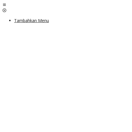
Lewati
ke
konten
Tambahkan Menu