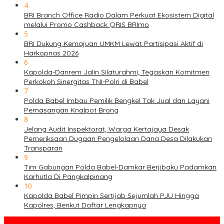
4
BRI Branch Office Radio Dalam Perkuat Ekosistem Digital
melalui Promo Cashback QRIS BRImo
5
BRI Dukung Kemajuan UMKM Lewat Partisipasi Aktif di
Harkopnas 2026
6
Kapolda-Danrem Jalin Silaturahmi, Tegaskan Komitmen
Perkokoh Sinergitas TNI-Polri di Babel
7
Polda Babel Imbau Pemilik Bengkel Tak Jual dan Layani
Pemasangan Knalpot Brong
8
Jelang Audit Inspektorat, Warga Kertajaya Desak
Pemeriksaan Dugaan Pengelolaan Dana Desa Dilakukan
Transparan
9
Tim Gabungan Polda Babel-Damkar Berjibaku Padamkan
Karhutla Di Pangkalpinang
10
Kapolda Babel Pimpin Sertijab Sejumlah PJU Hingga
Kapolres, Berikut Daftar Lengkapnya