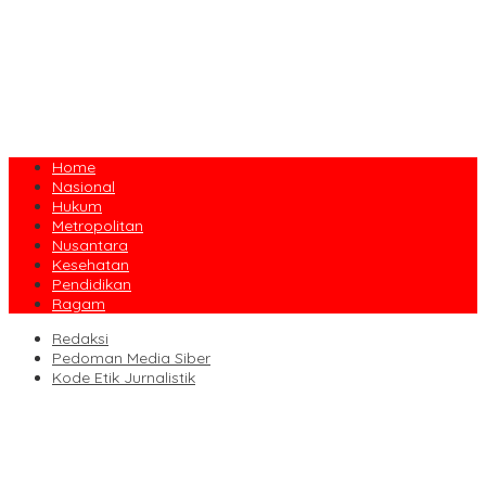
Home
Nasional
Hukum
Metropolitan
Nusantara
Kesehatan
Pendidikan
Ragam
Redaksi
Pedoman Media Siber
Kode Etik Jurnalistik