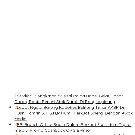
1
Serdik SIP Angkatan 56 Asal Polda Babel Gelar Donor
Darah, Bantu Penuhi Stok Darah Di Pangkalpinang
2
Lewat Ngopi Bareng Kapolres Belitung Timur AKBP Dr.
Husni Tamrin S.T, S.H,M.Hum , Perkuat Sinergi Dengan Awak
Media
3
BRI Branch Office Radio Dalam Perkuat Ekosistem Digital
melalui Promo Cashback QRIS BRImo