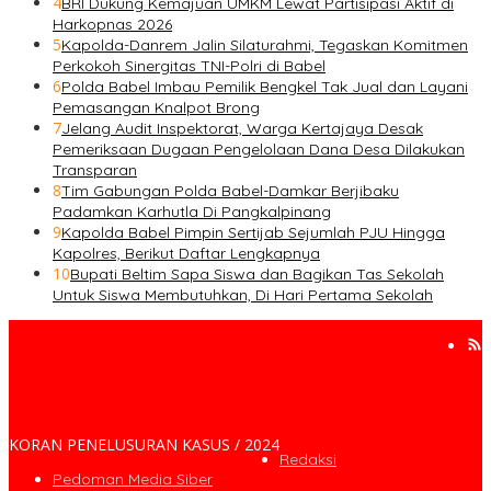
4
BRI Dukung Kemajuan UMKM Lewat Partisipasi Aktif di
Harkopnas 2026
5
Kapolda-Danrem Jalin Silaturahmi, Tegaskan Komitmen
Perkokoh Sinergitas TNI-Polri di Babel
6
Polda Babel Imbau Pemilik Bengkel Tak Jual dan Layani
Pemasangan Knalpot Brong
7
Jelang Audit Inspektorat, Warga Kertajaya Desak
Pemeriksaan Dugaan Pengelolaan Dana Desa Dilakukan
Transparan
8
Tim Gabungan Polda Babel-Damkar Berjibaku
Padamkan Karhutla Di Pangkalpinang
9
Kapolda Babel Pimpin Sertijab Sejumlah PJU Hingga
Kapolres, Berikut Daftar Lengkapnya
10
Bupati Beltim Sapa Siswa dan Bagikan Tas Sekolah
Untuk Siswa Membutuhkan, Di Hari Pertama Sekolah
KORAN PENELUSURAN KASUS / 2024
Redaksi
Pedoman Media Siber