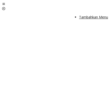
Lewati
ke
konten
Tambahkan Menu