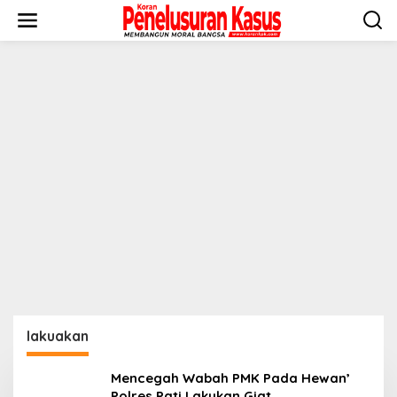
Lewati
ke
konten
lakuakan
Mencegah Wabah PMK Pada Hewan’
Polres Pati Lakukan Giat