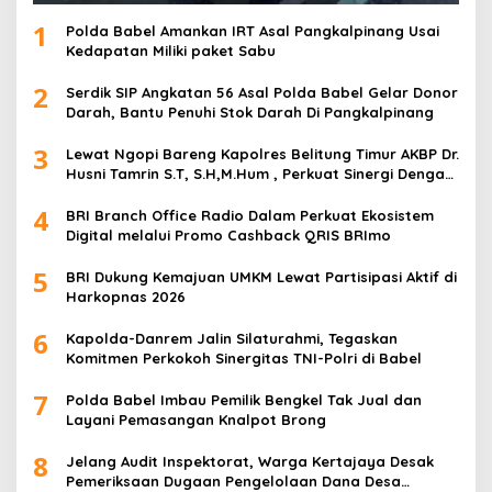
1
Polda Babel Amankan IRT Asal Pangkalpinang Usai
Kedapatan Miliki paket Sabu
2
Serdik SIP Angkatan 56 Asal Polda Babel Gelar Donor
Darah, Bantu Penuhi Stok Darah Di Pangkalpinang
3
Lewat Ngopi Bareng Kapolres Belitung Timur AKBP Dr.
Husni Tamrin S.T, S.H,M.Hum , Perkuat Sinergi Dengan
Awak Media
4
BRI Branch Office Radio Dalam Perkuat Ekosistem
Digital melalui Promo Cashback QRIS BRImo
5
BRI Dukung Kemajuan UMKM Lewat Partisipasi Aktif di
Harkopnas 2026
6
Kapolda-Danrem Jalin Silaturahmi, Tegaskan
Komitmen Perkokoh Sinergitas TNI-Polri di Babel
7
Polda Babel Imbau Pemilik Bengkel Tak Jual dan
Layani Pemasangan Knalpot Brong
8
Jelang Audit Inspektorat, Warga Kertajaya Desak
Pemeriksaan Dugaan Pengelolaan Dana Desa