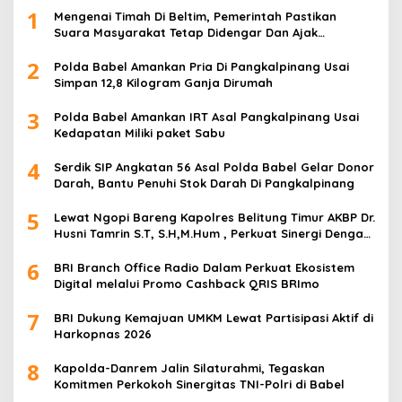
1
Mengenai Timah Di Beltim, Pemerintah Pastikan
Suara Masyarakat Tetap Didengar Dan Ajak
Masyarakat untuk tidak mudah di provokasi
2
Polda Babel Amankan Pria Di Pangkalpinang Usai
Simpan 12,8 Kilogram Ganja Dirumah
3
Polda Babel Amankan IRT Asal Pangkalpinang Usai
Kedapatan Miliki paket Sabu
4
Serdik SIP Angkatan 56 Asal Polda Babel Gelar Donor
Darah, Bantu Penuhi Stok Darah Di Pangkalpinang
5
Lewat Ngopi Bareng Kapolres Belitung Timur AKBP Dr.
Husni Tamrin S.T, S.H,M.Hum , Perkuat Sinergi Dengan
Awak Media
6
BRI Branch Office Radio Dalam Perkuat Ekosistem
Digital melalui Promo Cashback QRIS BRImo
7
BRI Dukung Kemajuan UMKM Lewat Partisipasi Aktif di
Harkopnas 2026
8
Kapolda-Danrem Jalin Silaturahmi, Tegaskan
Komitmen Perkokoh Sinergitas TNI-Polri di Babel