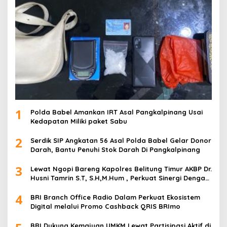
1
Polda Babel Amankan IRT Asal Pangkalpinang Usai
Kedapatan Miliki paket Sabu
2
Serdik SIP Angkatan 56 Asal Polda Babel Gelar Donor
Darah, Bantu Penuhi Stok Darah Di Pangkalpinang
3
Lewat Ngopi Bareng Kapolres Belitung Timur AKBP Dr.
Husni Tamrin S.T, S.H,M.Hum , Perkuat Sinergi Dengan
Awak Media
4
BRI Branch Office Radio Dalam Perkuat Ekosistem
Digital melalui Promo Cashback QRIS BRImo
BRI Dukung Kemajuan UMKM Lewat Partisipasi Aktif di