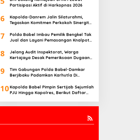
5
Partisipasi Aktif di Harkopnas 2026
6
Kapolda-Danrem Jalin Silaturahmi,
Tegaskan Komitmen Perkokoh Sinergitas
TNI-Polri di Babel
7
Polda Babel Imbau Pemilik Bengkel Tak
Jual dan Layani Pemasangan Knalpot
Brong
8
Jelang Audit Inspektorat, Warga
Kertajaya Desak Pemeriksaan Dugaan
Pengelolaan Dana Desa Dilakukan
9
Transparan
Tim Gabungan Polda Babel-Damkar
Berjibaku Padamkan Karhutla Di
Pangkalpinang
10
Kapolda Babel Pimpin Sertijab Sejumlah
PJU Hingga Kapolres, Berikut Daftar
Lengkapnya