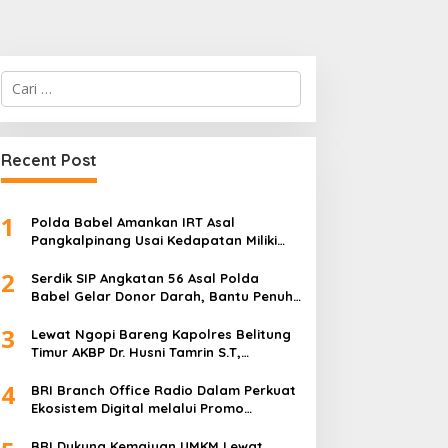
Cari
untuk:
Recent Post
1
Polda Babel Amankan IRT Asal
Pangkalpinang Usai Kedapatan Miliki
paket Sabu
2
Serdik SIP Angkatan 56 Asal Polda
Babel Gelar Donor Darah, Bantu Penuhi
Stok Darah Di Pangkalpinang
3
Lewat Ngopi Bareng Kapolres Belitung
Timur AKBP Dr. Husni Tamrin S.T,
S.H,M.Hum , Perkuat Sinergi Dengan
4
Awak Media
BRI Branch Office Radio Dalam Perkuat
Ekosistem Digital melalui Promo
Cashback QRIS BRImo
BRI Dukung Kemajuan UMKM Lewat