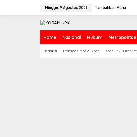
Lewati
ke
Tambahkan Menu
Minggu, 9 Agustus 2026
konten
Home
Nasional
Hukum
Metropolitan
Redaksi
Pedoman Media Siber
Kode Etik Jurnalist