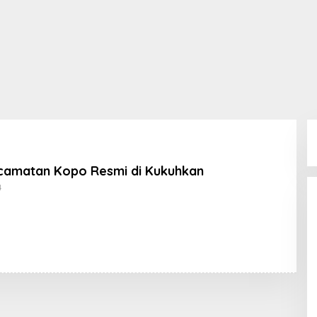
camatan Kopo Resmi di Kukuhkan
Oleh
4
Koran
KPK