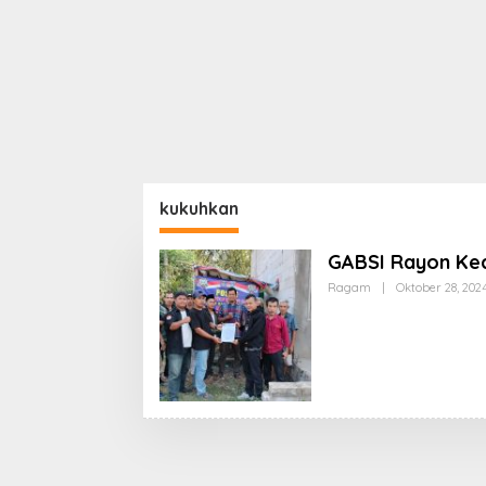
kukuhkan
GABSI Rayon Ke
Ragam
|
Oktober 28, 202