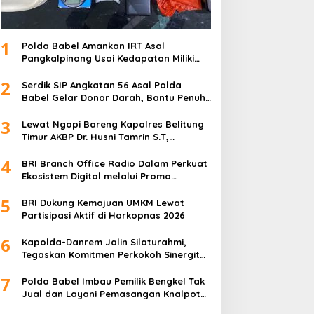
1
Polda Babel Amankan IRT Asal
Pangkalpinang Usai Kedapatan Miliki
paket Sabu
2
Serdik SIP Angkatan 56 Asal Polda
Babel Gelar Donor Darah, Bantu Penuhi
Stok Darah Di Pangkalpinang
3
Lewat Ngopi Bareng Kapolres Belitung
Timur AKBP Dr. Husni Tamrin S.T,
S.H,M.Hum , Perkuat Sinergi Dengan
4
Awak Media
BRI Branch Office Radio Dalam Perkuat
Ekosistem Digital melalui Promo
Cashback QRIS BRImo
5
BRI Dukung Kemajuan UMKM Lewat
Partisipasi Aktif di Harkopnas 2026
6
Kapolda-Danrem Jalin Silaturahmi,
Tegaskan Komitmen Perkokoh Sinergitas
TNI-Polri di Babel
7
Polda Babel Imbau Pemilik Bengkel Tak
Jual dan Layani Pemasangan Knalpot
Brong