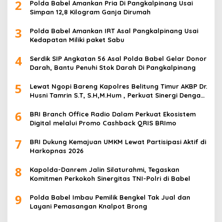
2
Polda Babel Amankan Pria Di Pangkalpinang Usai
Simpan 12,8 Kilogram Ganja Dirumah
3
Polda Babel Amankan IRT Asal Pangkalpinang Usai
Kedapatan Miliki paket Sabu
4
Serdik SIP Angkatan 56 Asal Polda Babel Gelar Donor
Darah, Bantu Penuhi Stok Darah Di Pangkalpinang
5
Lewat Ngopi Bareng Kapolres Belitung Timur AKBP Dr.
Husni Tamrin S.T, S.H,M.Hum , Perkuat Sinergi Dengan
Awak Media
6
BRI Branch Office Radio Dalam Perkuat Ekosistem
Digital melalui Promo Cashback QRIS BRImo
7
BRI Dukung Kemajuan UMKM Lewat Partisipasi Aktif di
Harkopnas 2026
8
Kapolda-Danrem Jalin Silaturahmi, Tegaskan
Komitmen Perkokoh Sinergitas TNI-Polri di Babel
9
Polda Babel Imbau Pemilik Bengkel Tak Jual dan
Layani Pemasangan Knalpot Brong