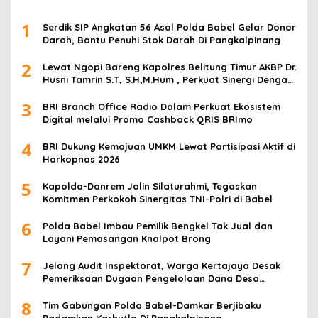
1
Serdik SIP Angkatan 56 Asal Polda Babel Gelar Donor
Darah, Bantu Penuhi Stok Darah Di Pangkalpinang
2
Lewat Ngopi Bareng Kapolres Belitung Timur AKBP Dr.
Husni Tamrin S.T, S.H,M.Hum , Perkuat Sinergi Dengan
Awak Media
3
BRI Branch Office Radio Dalam Perkuat Ekosistem
Digital melalui Promo Cashback QRIS BRImo
4
BRI Dukung Kemajuan UMKM Lewat Partisipasi Aktif di
Harkopnas 2026
5
Kapolda-Danrem Jalin Silaturahmi, Tegaskan
Komitmen Perkokoh Sinergitas TNI-Polri di Babel
6
Polda Babel Imbau Pemilik Bengkel Tak Jual dan
Layani Pemasangan Knalpot Brong
7
Jelang Audit Inspektorat, Warga Kertajaya Desak
Pemeriksaan Dugaan Pengelolaan Dana Desa
Dilakukan Transparan
8
Tim Gabungan Polda Babel-Damkar Berjibaku