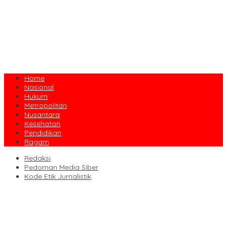
Home
Nasional
Hukum
Metropolitan
Nusantara
Kesehatan
Pendidikan
Ragam
Redaksi
Pedoman Media Siber
Kode Etik Jurnalistik