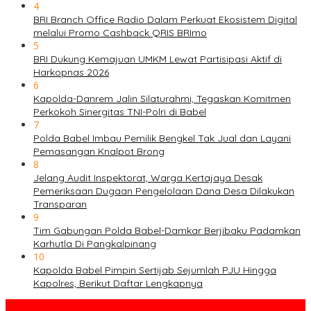
4
BRI Branch Office Radio Dalam Perkuat Ekosistem Digital
melalui Promo Cashback QRIS BRImo
5
BRI Dukung Kemajuan UMKM Lewat Partisipasi Aktif di
Harkopnas 2026
6
Kapolda-Danrem Jalin Silaturahmi, Tegaskan Komitmen
Perkokoh Sinergitas TNI-Polri di Babel
7
Polda Babel Imbau Pemilik Bengkel Tak Jual dan Layani
Pemasangan Knalpot Brong
8
Jelang Audit Inspektorat, Warga Kertajaya Desak
Pemeriksaan Dugaan Pengelolaan Dana Desa Dilakukan
Transparan
9
Tim Gabungan Polda Babel-Damkar Berjibaku Padamkan
Karhutla Di Pangkalpinang
10
Kapolda Babel Pimpin Sertijab Sejumlah PJU Hingga
Kapolres, Berikut Daftar Lengkapnya