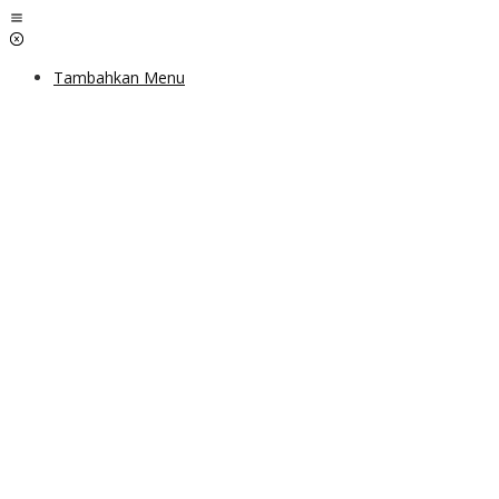
Lewati
ke
konten
Tambahkan Menu