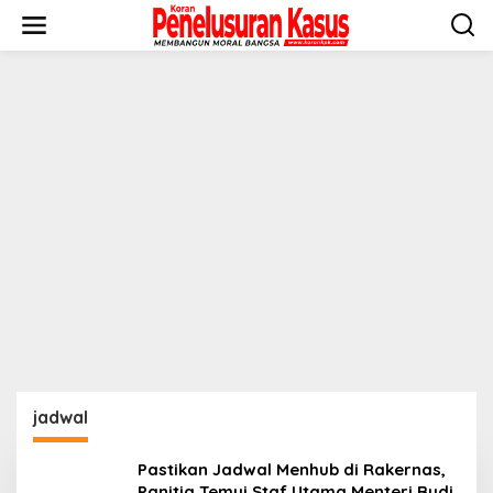
Lewati
ke
konten
jadwal
Pastikan Jadwal Menhub di Rakernas,
Panitia Temui Staf Utama Menteri Budi