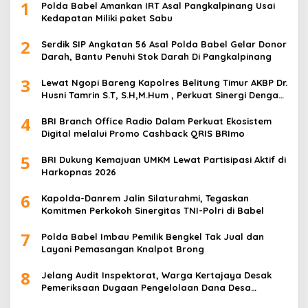
1
Polda Babel Amankan IRT Asal Pangkalpinang Usai
Kedapatan Miliki paket Sabu
2
Serdik SIP Angkatan 56 Asal Polda Babel Gelar Donor
Darah, Bantu Penuhi Stok Darah Di Pangkalpinang
3
Lewat Ngopi Bareng Kapolres Belitung Timur AKBP Dr.
Husni Tamrin S.T, S.H,M.Hum , Perkuat Sinergi Dengan
Awak Media
4
BRI Branch Office Radio Dalam Perkuat Ekosistem
Digital melalui Promo Cashback QRIS BRImo
5
BRI Dukung Kemajuan UMKM Lewat Partisipasi Aktif di
Harkopnas 2026
6
Kapolda-Danrem Jalin Silaturahmi, Tegaskan
Komitmen Perkokoh Sinergitas TNI-Polri di Babel
7
Polda Babel Imbau Pemilik Bengkel Tak Jual dan
Layani Pemasangan Knalpot Brong
8
Jelang Audit Inspektorat, Warga Kertajaya Desak
Pemeriksaan Dugaan Pengelolaan Dana Desa
Dilakukan Transparan