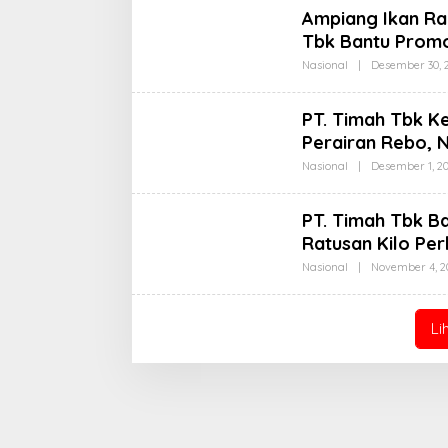
Ampiang Ikan Ra
Tbk Bantu Promo
Nasional
|
Desember 30, 
PT. Timah Tbk K
Perairan Rebo, 
Nasional
|
Desember 1, 2
PT. Timah Tbk Ba
Ratusan Kilo Per
Nasional
|
November 4, 2
Li