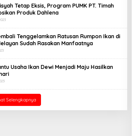
isyah Tetap Eksis, Program PUMK PT. Timah
sikan Produk Dahlena
Oleh
2023
Koran
KPK
embali Tenggelamkan Ratusan Rumpon Ikan di
Nelayan Sudah Rasakan Manfaatnya
Oleh
023
Koran
KPK
ntu Usaha Ikan Dewi Menjadi Maju Hasilkan
hari
Oleh
023
Koran
KPK
hat Selengkapnya