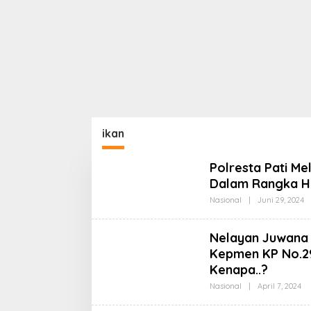
ikan
Polresta Pati Me
Dalam Rangka H
O
Nasional
|
Juni 29, 2024
K
K
Nelayan Juwana 
Kepmen KP No.29
Kenapa..?
Ol
Nasional
|
April 7, 2024
Ko
KP