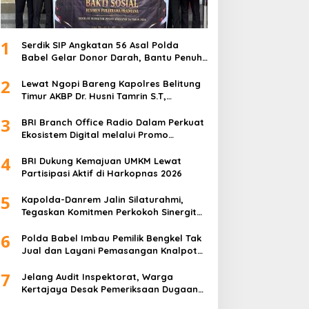
1
Serdik SIP Angkatan 56 Asal Polda
Babel Gelar Donor Darah, Bantu Penuhi
Stok Darah Di Pangkalpinang
2
Lewat Ngopi Bareng Kapolres Belitung
Timur AKBP Dr. Husni Tamrin S.T,
S.H,M.Hum , Perkuat Sinergi Dengan
3
Awak Media
BRI Branch Office Radio Dalam Perkuat
Ekosistem Digital melalui Promo
Cashback QRIS BRImo
4
BRI Dukung Kemajuan UMKM Lewat
Partisipasi Aktif di Harkopnas 2026
5
Kapolda-Danrem Jalin Silaturahmi,
Tegaskan Komitmen Perkokoh Sinergitas
TNI-Polri di Babel
6
Polda Babel Imbau Pemilik Bengkel Tak
Jual dan Layani Pemasangan Knalpot
Brong
7
Jelang Audit Inspektorat, Warga
Kertajaya Desak Pemeriksaan Dugaan
Pengelolaan Dana Desa Dilakukan