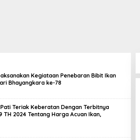
laksanakan Kegiataan Penebaran Bibit Ikan
ari Bhayangkara ke-78
leh
oran
PK
Pati Teriak Keberatan Dengan Terbitnya
 TH 2024 Tentang Harga Acuan Ikan,
eh
ran
K