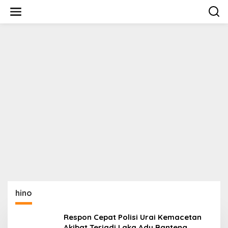
Lewati
ke
konten
hino
Respon Cepat Polisi Urai Kemacetan
Akibat Terjadi Laka Adu Banteng