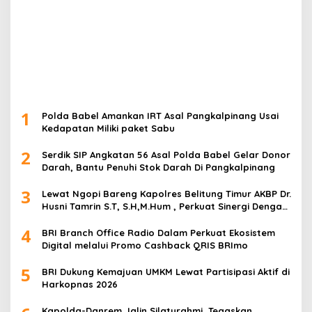
1
Polda Babel Amankan IRT Asal Pangkalpinang Usai
Kedapatan Miliki paket Sabu
2
Serdik SIP Angkatan 56 Asal Polda Babel Gelar Donor
Darah, Bantu Penuhi Stok Darah Di Pangkalpinang
3
Lewat Ngopi Bareng Kapolres Belitung Timur AKBP Dr.
Husni Tamrin S.T, S.H,M.Hum , Perkuat Sinergi Dengan
Awak Media
4
BRI Branch Office Radio Dalam Perkuat Ekosistem
Digital melalui Promo Cashback QRIS BRImo
5
BRI Dukung Kemajuan UMKM Lewat Partisipasi Aktif di
Harkopnas 2026
Kapolda-Danrem Jalin Silaturahmi, Tegaskan