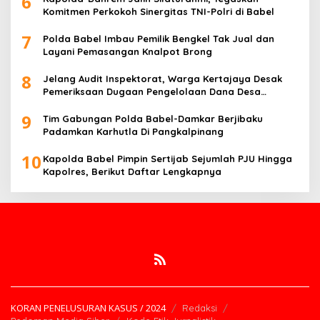
6
Komitmen Perkokoh Sinergitas TNI-Polri di Babel
7
Polda Babel Imbau Pemilik Bengkel Tak Jual dan
Layani Pemasangan Knalpot Brong
8
Jelang Audit Inspektorat, Warga Kertajaya Desak
Pemeriksaan Dugaan Pengelolaan Dana Desa
Dilakukan Transparan
9
Tim Gabungan Polda Babel-Damkar Berjibaku
Padamkan Karhutla Di Pangkalpinang
10
Kapolda Babel Pimpin Sertijab Sejumlah PJU Hingga
Kapolres, Berikut Daftar Lengkapnya
KORAN PENELUSURAN KASUS / 2024
Redaksi