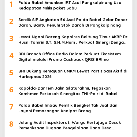
1
Polda Babel Amankan IRT Asal Pangkalpinang Usai
Kedapatan Miliki paket Sabu
2
Serdik SIP Angkatan 56 Asal Polda Babel Gelar Donor
Darah, Bantu Penuhi Stok Darah Di Pangkalpinang
3
Lewat Ngopi Bareng Kapolres Belitung Timur AKBP Dr.
Husni Tamrin S.T, S.H,M.Hum , Perkuat Sinergi Dengan
Awak Media
4
BRI Branch Office Radio Dalam Perkuat Ekosistem
Digital melalui Promo Cashback QRIS BRImo
5
BRI Dukung Kemajuan UMKM Lewat Partisipasi Aktif di
Harkopnas 2026
6
Kapolda-Danrem Jalin Silaturahmi, Tegaskan
Komitmen Perkokoh Sinergitas TNI-Polri di Babel
7
Polda Babel Imbau Pemilik Bengkel Tak Jual dan
Layani Pemasangan Knalpot Brong
8
Jelang Audit Inspektorat, Warga Kertajaya Desak
Pemeriksaan Dugaan Pengelolaan Dana Desa
Dilakukan Transparan