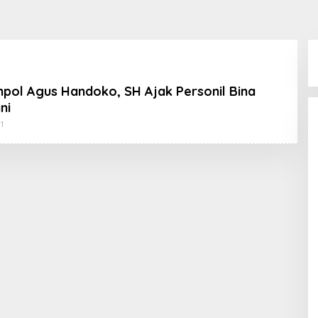
ol Agus Handoko, SH Ajak Personil Bina
ni
Oleh
1
Koran
KPK