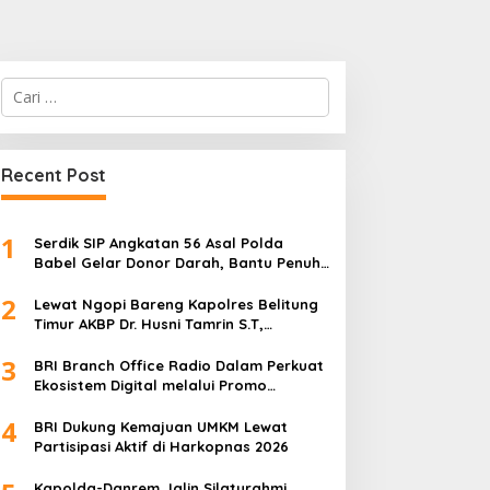
Cari
untuk:
Recent Post
1
Serdik SIP Angkatan 56 Asal Polda
Babel Gelar Donor Darah, Bantu Penuhi
Stok Darah Di Pangkalpinang
2
Lewat Ngopi Bareng Kapolres Belitung
Timur AKBP Dr. Husni Tamrin S.T,
S.H,M.Hum , Perkuat Sinergi Dengan
3
Awak Media
BRI Branch Office Radio Dalam Perkuat
Ekosistem Digital melalui Promo
Cashback QRIS BRImo
4
BRI Dukung Kemajuan UMKM Lewat
Partisipasi Aktif di Harkopnas 2026
Kapolda-Danrem Jalin Silaturahmi,