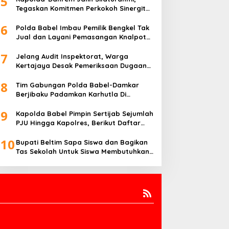
5
Tegaskan Komitmen Perkokoh Sinergitas
TNI-Polri di Babel
6
Polda Babel Imbau Pemilik Bengkel Tak
Jual dan Layani Pemasangan Knalpot
Brong
7
Jelang Audit Inspektorat, Warga
Kertajaya Desak Pemeriksaan Dugaan
Pengelolaan Dana Desa Dilakukan
8
Transparan
Tim Gabungan Polda Babel-Damkar
Berjibaku Padamkan Karhutla Di
Pangkalpinang
9
Kapolda Babel Pimpin Sertijab Sejumlah
PJU Hingga Kapolres, Berikut Daftar
Lengkapnya
10
Bupati Beltim Sapa Siswa dan Bagikan
Tas Sekolah Untuk Siswa Membutuhkan,
Di Hari Pertama Sekolah