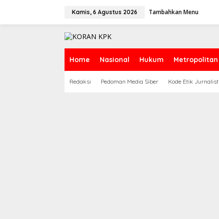
Lewati
ke
Tambahkan Menu
Kamis, 6 Agustus 2026
konten
Home
Nasional
Hukum
Metropolitan
Redaksi
Pedoman Media Siber
Kode Etik Jurnalist