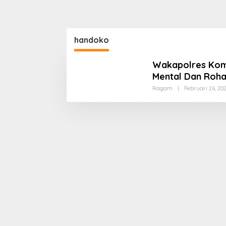
handoko
Wakapolres Komp
Mental Dan Roha
Ragam
|
Februari 26, 202