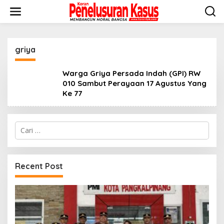
Lewati
ke
konten
griya
Warga Griya Persada Indah (GPI) RW
010 Sambut Perayaan 17 Agustus Yang
Ke 77
Cari
untuk:
Recent Post