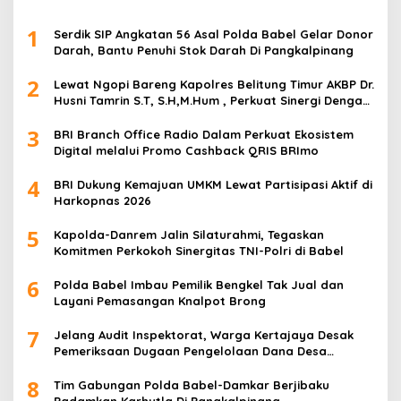
1
Serdik SIP Angkatan 56 Asal Polda Babel Gelar Donor
Darah, Bantu Penuhi Stok Darah Di Pangkalpinang
2
Lewat Ngopi Bareng Kapolres Belitung Timur AKBP Dr.
Husni Tamrin S.T, S.H,M.Hum , Perkuat Sinergi Dengan
Awak Media
3
BRI Branch Office Radio Dalam Perkuat Ekosistem
Digital melalui Promo Cashback QRIS BRImo
4
BRI Dukung Kemajuan UMKM Lewat Partisipasi Aktif di
Harkopnas 2026
5
Kapolda-Danrem Jalin Silaturahmi, Tegaskan
Komitmen Perkokoh Sinergitas TNI-Polri di Babel
6
Polda Babel Imbau Pemilik Bengkel Tak Jual dan
Layani Pemasangan Knalpot Brong
7
Jelang Audit Inspektorat, Warga Kertajaya Desak
Pemeriksaan Dugaan Pengelolaan Dana Desa
Dilakukan Transparan
8
Tim Gabungan Polda Babel-Damkar Berjibaku