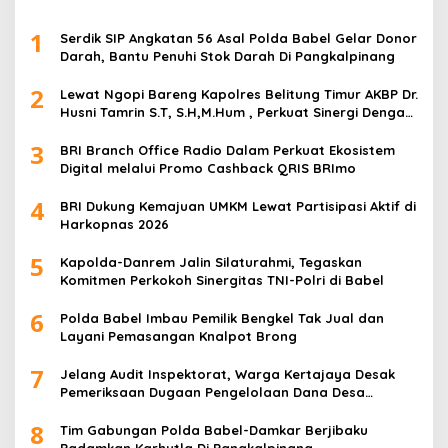
1
Serdik SIP Angkatan 56 Asal Polda Babel Gelar Donor
Darah, Bantu Penuhi Stok Darah Di Pangkalpinang
2
Lewat Ngopi Bareng Kapolres Belitung Timur AKBP Dr.
Husni Tamrin S.T, S.H,M.Hum , Perkuat Sinergi Dengan
Awak Media
3
BRI Branch Office Radio Dalam Perkuat Ekosistem
Digital melalui Promo Cashback QRIS BRImo
4
BRI Dukung Kemajuan UMKM Lewat Partisipasi Aktif di
Harkopnas 2026
5
Kapolda-Danrem Jalin Silaturahmi, Tegaskan
Komitmen Perkokoh Sinergitas TNI-Polri di Babel
6
Polda Babel Imbau Pemilik Bengkel Tak Jual dan
Layani Pemasangan Knalpot Brong
7
Jelang Audit Inspektorat, Warga Kertajaya Desak
Pemeriksaan Dugaan Pengelolaan Dana Desa
Dilakukan Transparan
8
Tim Gabungan Polda Babel-Damkar Berjibaku