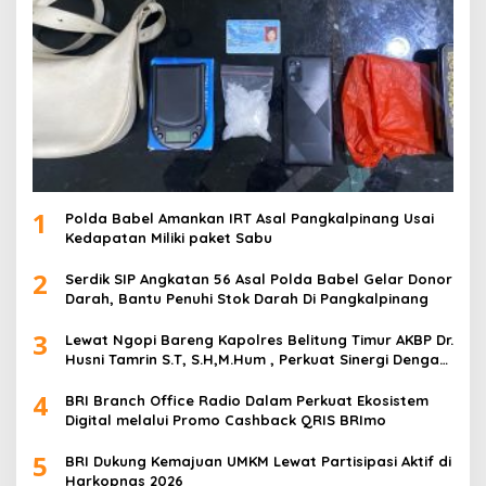
1
Polda Babel Amankan IRT Asal Pangkalpinang Usai
Kedapatan Miliki paket Sabu
2
Serdik SIP Angkatan 56 Asal Polda Babel Gelar Donor
Darah, Bantu Penuhi Stok Darah Di Pangkalpinang
3
Lewat Ngopi Bareng Kapolres Belitung Timur AKBP Dr.
Husni Tamrin S.T, S.H,M.Hum , Perkuat Sinergi Dengan
Awak Media
4
BRI Branch Office Radio Dalam Perkuat Ekosistem
Digital melalui Promo Cashback QRIS BRImo
5
BRI Dukung Kemajuan UMKM Lewat Partisipasi Aktif di
Harkopnas 2026