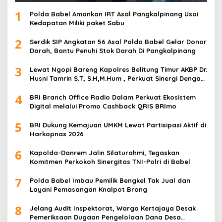
1
Polda Babel Amankan IRT Asal Pangkalpinang Usai
Kedapatan Miliki paket Sabu
2
Serdik SIP Angkatan 56 Asal Polda Babel Gelar Donor
Darah, Bantu Penuhi Stok Darah Di Pangkalpinang
3
Lewat Ngopi Bareng Kapolres Belitung Timur AKBP Dr.
Husni Tamrin S.T, S.H,M.Hum , Perkuat Sinergi Dengan
Awak Media
4
BRI Branch Office Radio Dalam Perkuat Ekosistem
Digital melalui Promo Cashback QRIS BRImo
5
BRI Dukung Kemajuan UMKM Lewat Partisipasi Aktif di
Harkopnas 2026
6
Kapolda-Danrem Jalin Silaturahmi, Tegaskan
Komitmen Perkokoh Sinergitas TNI-Polri di Babel
7
Polda Babel Imbau Pemilik Bengkel Tak Jual dan
Layani Pemasangan Knalpot Brong
8
Jelang Audit Inspektorat, Warga Kertajaya Desak
Pemeriksaan Dugaan Pengelolaan Dana Desa