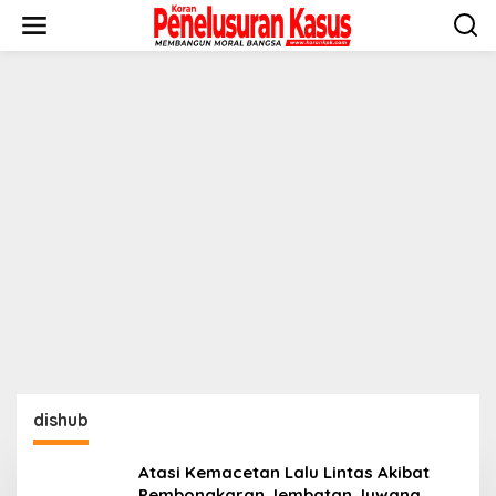
Lewati
ke
konten
dishub
Atasi Kemacetan Lalu Lintas Akibat
Pembongkaran Jembatan Juwana