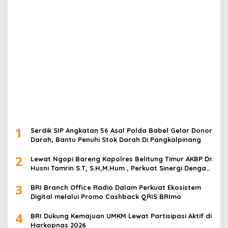
1
Serdik SIP Angkatan 56 Asal Polda Babel Gelar Donor
Darah, Bantu Penuhi Stok Darah Di Pangkalpinang
2
Lewat Ngopi Bareng Kapolres Belitung Timur AKBP Dr.
Husni Tamrin S.T, S.H,M.Hum , Perkuat Sinergi Dengan
Awak Media
3
BRI Branch Office Radio Dalam Perkuat Ekosistem
Digital melalui Promo Cashback QRIS BRImo
4
BRI Dukung Kemajuan UMKM Lewat Partisipasi Aktif di
Harkopnas 2026