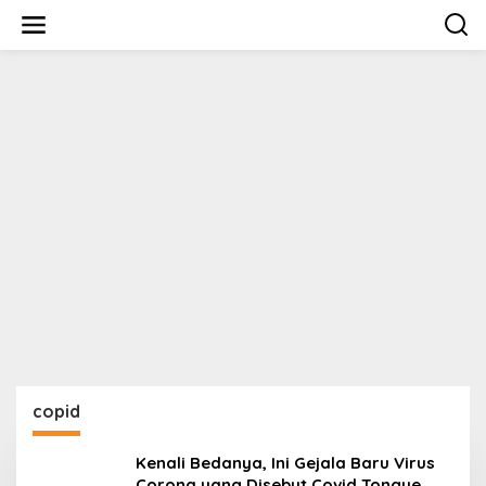
Lewati
ke
konten
copid
Kenali Bedanya, Ini Gejala Baru Virus
Corona yang Disebut Covid Tongue,