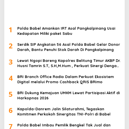
1
Polda Babel Amankan IRT Asal Pangkalpinang Usai
Kedapatan Miliki paket Sabu
2
Serdik SIP Angkatan 56 Asal Polda Babel Gelar Donor
Darah, Bantu Penuhi Stok Darah Di Pangkalpinang
3
Lewat Ngopi Bareng Kapolres Belitung Timur AKBP Dr.
Husni Tamrin S.T, S.H,M.Hum , Perkuat Sinergi Dengan
Awak Media
4
BRI Branch Office Radio Dalam Perkuat Ekosistem
Digital melalui Promo Cashback QRIS BRImo
5
BRI Dukung Kemajuan UMKM Lewat Partisipasi Aktif di
Harkopnas 2026
6
Kapolda-Danrem Jalin Silaturahmi, Tegaskan
Komitmen Perkokoh Sinergitas TNI-Polri di Babel
7
Polda Babel Imbau Pemilik Bengkel Tak Jual dan