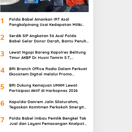
1
Polda Babel Amankan IRT Asal
Pangkalpinang Usai Kedapatan Miliki
paket Sabu
2
Serdik SIP Angkatan 56 Asal Polda
Babel Gelar Donor Darah, Bantu Penuhi
Stok Darah Di Pangkalpinang
3
Lewat Ngopi Bareng Kapolres Belitung
Timur AKBP Dr. Husni Tamrin S.T,
S.H,M.Hum , Perkuat Sinergi Dengan
4
Awak Media
BRI Branch Office Radio Dalam Perkuat
Ekosistem Digital melalui Promo
Cashback QRIS BRImo
5
BRI Dukung Kemajuan UMKM Lewat
Partisipasi Aktif di Harkopnas 2026
6
Kapolda-Danrem Jalin Silaturahmi,
Tegaskan Komitmen Perkokoh Sinergitas
TNI-Polri di Babel
7
Polda Babel Imbau Pemilik Bengkel Tak
Jual dan Layani Pemasangan Knalpot
Brong