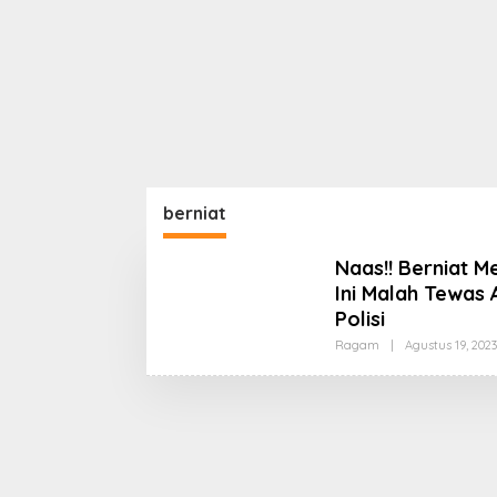
berniat
Naas!! Berniat 
Ini Malah Tewas 
Polisi
Ragam
|
Agustus 19, 2023