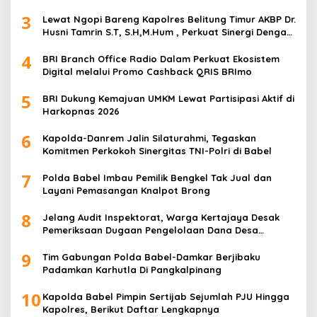
3
Lewat Ngopi Bareng Kapolres Belitung Timur AKBP Dr.
Husni Tamrin S.T, S.H,M.Hum , Perkuat Sinergi Dengan
Awak Media
4
BRI Branch Office Radio Dalam Perkuat Ekosistem
Digital melalui Promo Cashback QRIS BRImo
5
BRI Dukung Kemajuan UMKM Lewat Partisipasi Aktif di
Harkopnas 2026
6
Kapolda-Danrem Jalin Silaturahmi, Tegaskan
Komitmen Perkokoh Sinergitas TNI-Polri di Babel
7
Polda Babel Imbau Pemilik Bengkel Tak Jual dan
Layani Pemasangan Knalpot Brong
8
Jelang Audit Inspektorat, Warga Kertajaya Desak
Pemeriksaan Dugaan Pengelolaan Dana Desa
Dilakukan Transparan
9
Tim Gabungan Polda Babel-Damkar Berjibaku
Padamkan Karhutla Di Pangkalpinang
10
Kapolda Babel Pimpin Sertijab Sejumlah PJU Hingga
Kapolres, Berikut Daftar Lengkapnya