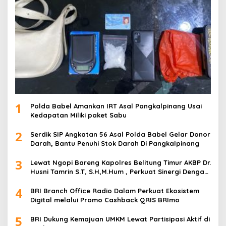
1
Polda Babel Amankan IRT Asal Pangkalpinang Usai
Kedapatan Miliki paket Sabu
2
Serdik SIP Angkatan 56 Asal Polda Babel Gelar Donor
Darah, Bantu Penuhi Stok Darah Di Pangkalpinang
3
Lewat Ngopi Bareng Kapolres Belitung Timur AKBP Dr.
Husni Tamrin S.T, S.H,M.Hum , Perkuat Sinergi Dengan
Awak Media
4
BRI Branch Office Radio Dalam Perkuat Ekosistem
Digital melalui Promo Cashback QRIS BRImo
5
BRI Dukung Kemajuan UMKM Lewat Partisipasi Aktif di