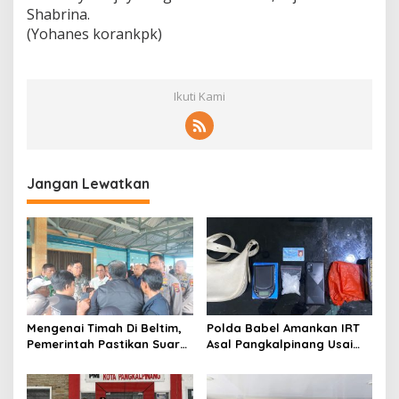
Shabrina.
(Yohanes korankpk)
Ikuti Kami
Jangan Lewatkan
Mengenai Timah Di Beltim,
Polda Babel Amankan IRT
Pemerintah Pastikan Suara
Asal Pangkalpinang Usai
Masyarakat Tetap
Kedapatan Miliki paket
Didengar Dan Ajak
Sabu
Masyarakat untuk tidak