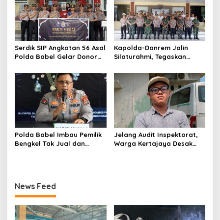
mudah di provokasi
Serdik SIP Angkatan 56 Asal
Kapolda-Danrem Jalin
Polda Babel Gelar Donor
Silaturahmi, Tegaskan
Darah, Bantu Penuhi Stok
Komitmen Perkokoh
Darah Di Pangkalpinang
Sinergitas TNI-Polri di
Babel
Polda Babel Imbau Pemilik
Jelang Audit Inspektorat,
Bengkel Tak Jual dan
Warga Kertajaya Desak
Layani Pemasangan
Pemeriksaan Dugaan
Knalpot Brong
Pengelolaan Dana Desa
Dilakukan Transparan
News Feed