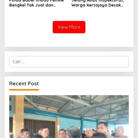
Bengkel Tak Jual dan
Warga Kertajaya Desak
Layani Pemasangan
Pemeriksaan Dugaan
Knalpot Brong
Pengelolaan Dana Desa
Dilakukan Transparan
View More
Cari
untuk:
Recent Post