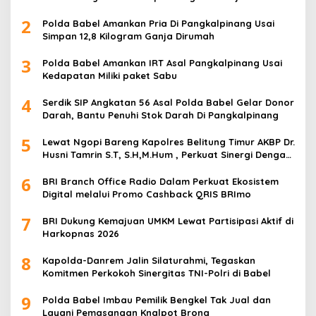
Masyarakat untuk tidak mudah di provokasi
2
Polda Babel Amankan Pria Di Pangkalpinang Usai
Simpan 12,8 Kilogram Ganja Dirumah
3
Polda Babel Amankan IRT Asal Pangkalpinang Usai
Kedapatan Miliki paket Sabu
4
Serdik SIP Angkatan 56 Asal Polda Babel Gelar Donor
Darah, Bantu Penuhi Stok Darah Di Pangkalpinang
5
Lewat Ngopi Bareng Kapolres Belitung Timur AKBP Dr.
Husni Tamrin S.T, S.H,M.Hum , Perkuat Sinergi Dengan
Awak Media
6
BRI Branch Office Radio Dalam Perkuat Ekosistem
Digital melalui Promo Cashback QRIS BRImo
7
BRI Dukung Kemajuan UMKM Lewat Partisipasi Aktif di
Harkopnas 2026
8
Kapolda-Danrem Jalin Silaturahmi, Tegaskan
Komitmen Perkokoh Sinergitas TNI-Polri di Babel
9
Polda Babel Imbau Pemilik Bengkel Tak Jual dan
Layani Pemasangan Knalpot Brong