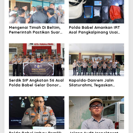
Mengenai Timah Di Beltim,
Polda Babel Amankan IRT
Pemerintah Pastikan Suara
Asal Pangkalpinang Usai
Masyarakat Tetap
Kedapatan Miliki paket
Didengar Dan Ajak
Sabu
Masyarakat untuk tidak
mudah di provokasi
Serdik SIP Angkatan 56 Asal
Kapolda-Danrem Jalin
Polda Babel Gelar Donor
Silaturahmi, Tegaskan
Darah, Bantu Penuhi Stok
Komitmen Perkokoh
Darah Di Pangkalpinang
Sinergitas TNI-Polri di
Babel
Polda Babel Imbau Pemilik
Jelang Audit Inspektorat,