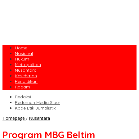
Home
Nasional
Hukum
Metropolitan
Nusantara
Kesehatan
Pendidikan
Ragam
Redaksi
Pedoman Media Siber
Kode Etik Jurnalistik
Program
Homepage
/
Nusantara
MBG
Beltim
Program MBG Beltim
Diharapkan