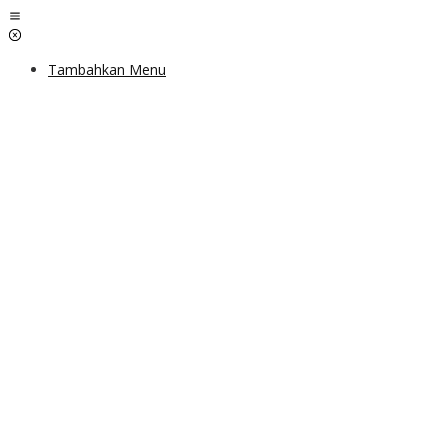
Lewati
ke
konten
Tambahkan Menu