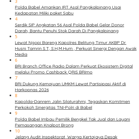
3
Polda Babel Amankan IRT Asal Pangkalpinang Usai
Kedapatan Miliki paket Sabu
4
Serdik SIP Angkatan 56 Asal Polda Babel Gelar Donor
Darah, Bantu Penuhi Stok Darah Di Pangkalpinang
5
Lewat Ngopi Bareng Kapolres Belitung Timur AKBP Dr.
Husni Tamrin S.T, S.H,M.Hum , Perkuat Sinergi Dengan Awak
Media
6
BRI Branch Office Radio Dalam Perkuat Ekosistem Digital
melalui Promo Cashback QRIS BRImo
7
BRI Dukung Kemajuan UMKM Lewat Partisipasi Aktif di
Harkopnas 2026
8
Kapolda-Danrem Jalin Silaturahmi, Tegaskan Komitmen
Perkokoh Sinergitas TNI-Polri di Babel
9
Polda Babel Imbau Pemilik Bengkel Tak Jual dan Layani
Pemasangan Knalpot Brong
10
Jelang Audit Inspektorat, Warga Kertajaya Desak