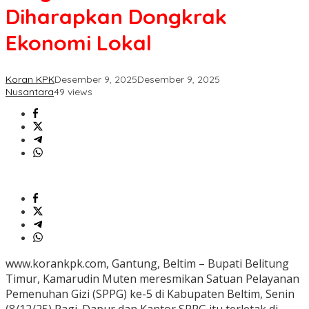
Dongkrak
Diharapkan Dongkrak
Ekonomi
Lokal
Ekonomi Lokal
Koran KPK
Desember 9, 2025
Desember 9, 2025
Nusantara
49 views
www.korankpk.com, Gantung, Beltim – Bupati Belitung
Timur, Kamarudin Muten meresmikan Satuan Pelayanan
Pemenuhan Gizi (SPPG) ke-5 di Kabupaten Beltim, Senin