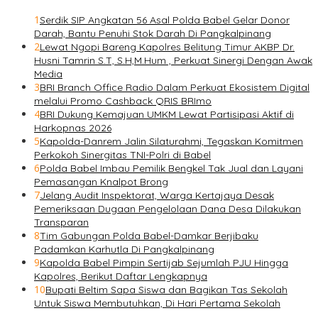
1
Serdik SIP Angkatan 56 Asal Polda Babel Gelar Donor
Darah, Bantu Penuhi Stok Darah Di Pangkalpinang
2
Lewat Ngopi Bareng Kapolres Belitung Timur AKBP Dr.
Husni Tamrin S.T, S.H,M.Hum , Perkuat Sinergi Dengan Awak
Media
3
BRI Branch Office Radio Dalam Perkuat Ekosistem Digital
melalui Promo Cashback QRIS BRImo
4
BRI Dukung Kemajuan UMKM Lewat Partisipasi Aktif di
Harkopnas 2026
5
Kapolda-Danrem Jalin Silaturahmi, Tegaskan Komitmen
Perkokoh Sinergitas TNI-Polri di Babel
6
Polda Babel Imbau Pemilik Bengkel Tak Jual dan Layani
Pemasangan Knalpot Brong
7
Jelang Audit Inspektorat, Warga Kertajaya Desak
Pemeriksaan Dugaan Pengelolaan Dana Desa Dilakukan
Transparan
8
Tim Gabungan Polda Babel-Damkar Berjibaku
Padamkan Karhutla Di Pangkalpinang
9
Kapolda Babel Pimpin Sertijab Sejumlah PJU Hingga
Kapolres, Berikut Daftar Lengkapnya
10
Bupati Beltim Sapa Siswa dan Bagikan Tas Sekolah
Untuk Siswa Membutuhkan, Di Hari Pertama Sekolah