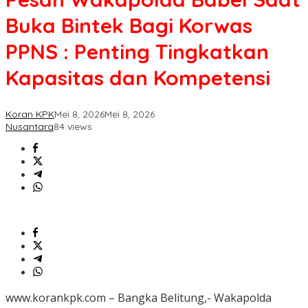
Buka
Buka Bintek Bagi Korwas
Bintek
Bagi
PPNS : Penting Tingkatkan
Korwas
PPNS
Kapasitas dan Kompetensi
:
Penting
Tingkatkan
Kapasitas
Koran KPK
Mei 8, 2026
Mei 8, 2026
dan
Nusantara
84 views
Kompetensi
www.korankpk.com – Bangka Belitung,- Wakapolda