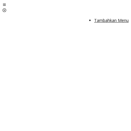
Lewati
ke
konten
Tambahkan Menu