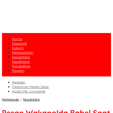
Home
Nasional
Hukum
Metropolitan
Nusantara
Kesehatan
Pendidikan
Ragam
Redaksi
Pedoman Media Siber
Kode Etik Jurnalistik
Pesan
Homepage
/
Nusantara
Wakapolda
Babel
Pesan Wakapolda Babel Saat
Saat