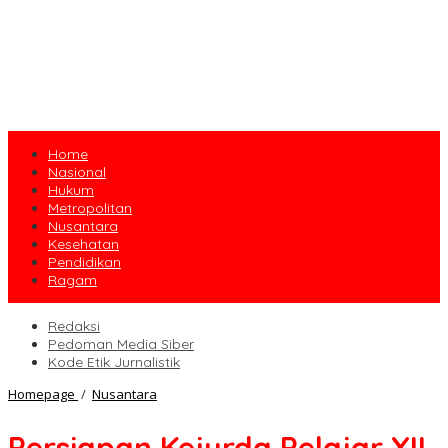
Home
Nasional
Hukum
Metropolitan
Nusantara
Kesehatan
Pendidikan
Ragam
Redaksi
Pedoman Media Siber
Kode Etik Jurnalistik
Persiapan
Homepage
/
Nusantara
Kejurda
Pelajar
Persiapan Kejurda Pelajar XII
XII