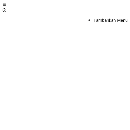
Lewati
ke
konten
Tambahkan Menu