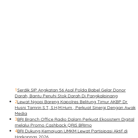
1
Serdik SIP Angkatan 56 Asal Polda Babel Gelar Donor
Darah, Bantu Penuhi Stok Darah Di Pangkalpinang
2
Lewat Ngopi Bareng Kapolres Belitung Timur AKBP Dr.
Husni Tamrin S.T, S.H,M.Hum , Perkuat Sinergi Dengan Awak
Media
3
BRI Branch Office Radio Dalam Perkuat Ekosistem Digital
melalui Promo Cashback QRIS BRImo
4
BRI Dukung Kemajuan UMKM Lewat Partisipasi Aktif di
Harkopnas 2026