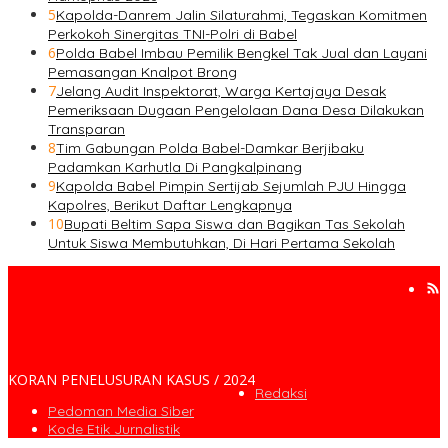
5
Kapolda-Danrem Jalin Silaturahmi, Tegaskan Komitmen
Perkokoh Sinergitas TNI-Polri di Babel
6
Polda Babel Imbau Pemilik Bengkel Tak Jual dan Layani
Pemasangan Knalpot Brong
7
Jelang Audit Inspektorat, Warga Kertajaya Desak
Pemeriksaan Dugaan Pengelolaan Dana Desa Dilakukan
Transparan
8
Tim Gabungan Polda Babel-Damkar Berjibaku
Padamkan Karhutla Di Pangkalpinang
9
Kapolda Babel Pimpin Sertijab Sejumlah PJU Hingga
Kapolres, Berikut Daftar Lengkapnya
10
Bupati Beltim Sapa Siswa dan Bagikan Tas Sekolah
Untuk Siswa Membutuhkan, Di Hari Pertama Sekolah
KORAN PENELUSURAN KASUS / 2024
Redaksi
Pedoman Media Siber
Kode Etik Jurnalistik