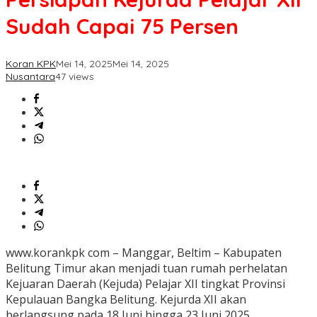
Sudah
Sudah Capai 75 Persen
Capai
75
Persen
Koran KPK
Mei 14, 2025
Mei 14, 2025
Nusantara
47 views
www.korankpk com – Manggar, Beltim – Kabupaten
Belitung Timur akan menjadi tuan rumah perhelatan
Kejuaran Daerah (Kejuda) Pelajar XII tingkat Provinsi
Kepulauan Bangka Belitung. Kejurda XII akan
berlangsung pada 18 Juni hingga 23 Juni 2025