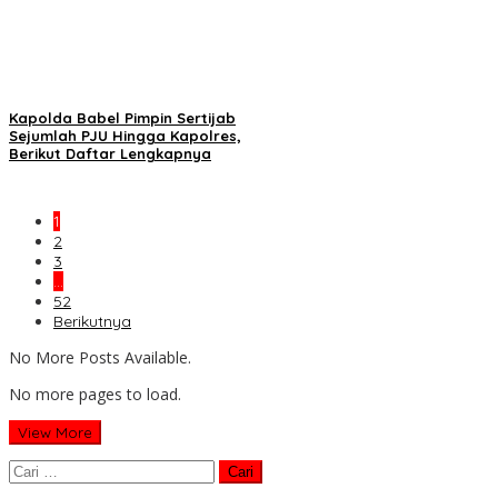
Kapolda Babel Pimpin Sertijab
Sejumlah PJU Hingga Kapolres,
Berikut Daftar Lengkapnya
1
2
3
…
52
Berikutnya
No More Posts Available.
No more pages to load.
View More
Cari
untuk: