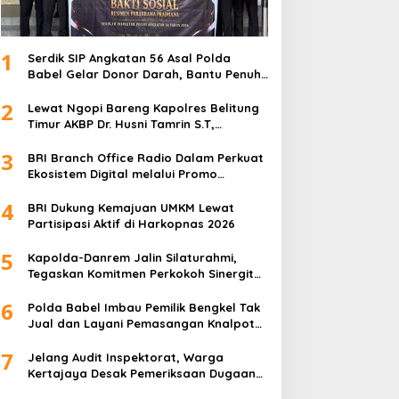
1
Serdik SIP Angkatan 56 Asal Polda
Babel Gelar Donor Darah, Bantu Penuhi
Stok Darah Di Pangkalpinang
2
Lewat Ngopi Bareng Kapolres Belitung
Timur AKBP Dr. Husni Tamrin S.T,
S.H,M.Hum , Perkuat Sinergi Dengan
3
Awak Media
BRI Branch Office Radio Dalam Perkuat
Ekosistem Digital melalui Promo
Cashback QRIS BRImo
4
BRI Dukung Kemajuan UMKM Lewat
Partisipasi Aktif di Harkopnas 2026
5
Kapolda-Danrem Jalin Silaturahmi,
Tegaskan Komitmen Perkokoh Sinergitas
TNI-Polri di Babel
6
Polda Babel Imbau Pemilik Bengkel Tak
Jual dan Layani Pemasangan Knalpot
Brong
7
Jelang Audit Inspektorat, Warga
Kertajaya Desak Pemeriksaan Dugaan
Pengelolaan Dana Desa Dilakukan