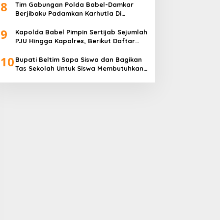
8
Transparan
Tim Gabungan Polda Babel-Damkar
Berjibaku Padamkan Karhutla Di
Pangkalpinang
9
Kapolda Babel Pimpin Sertijab Sejumlah
PJU Hingga Kapolres, Berikut Daftar
Lengkapnya
10
Bupati Beltim Sapa Siswa dan Bagikan
Tas Sekolah Untuk Siswa Membutuhkan,
Di Hari Pertama Sekolah