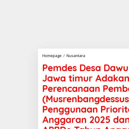
Pemdes
Homepage
/
Nusantara
Desa
Pemdes Desa Dawu
Dawung
Kabupaten
Jawa timur Adaka
Ngawi
Jawa
Perencanaan Pemb
timur
Adakan
(Musrenbangdessu
Musyawarah
Perencanaan
Penggunaan Priori
Pembangunan
Desa
Anggaran 2025 da
Khusus
(Musrenbangdessus)
Dalam