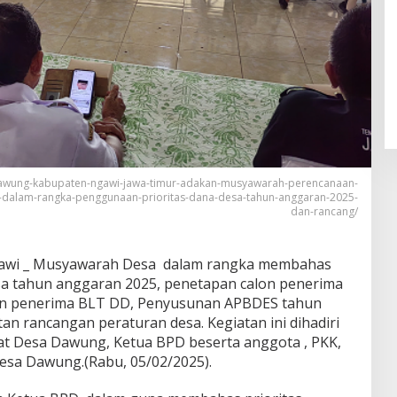
awung-kabupaten-ngawi-jawa-timur-adakan-musyawarah-perencanaan-
alam-rangka-penggunaan-prioritas-dana-desa-tahun-anggaran-2025-
dan-rancang/
gawi _ Musyawarah Desa dalam rangka membahas
sa tahun anggaran 2025, penetapan calon penerima
on penerima BLT DD, Penyusunan APBDES tahun
n rancangan peraturan desa. Kegiatan ini dihadiri
t Desa Dawung, Ketua BPD beserta anggota , PKK,
esa Dawung.(Rabu, 05/02/2025).