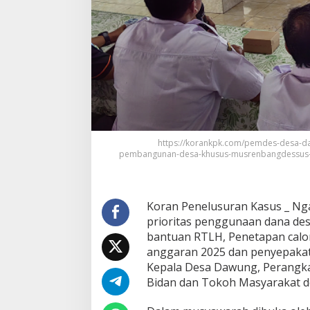
https://korankpk.com/pemdes-desa-d
pembangunan-desa-khusus-musrenbangdessus-d
Koran Penelusuran Kasus _ N
prioritas penggunaan dana de
bantuan RTLH, Penetapan cal
anggaran 2025 dan penyepakata
Kepala Desa Dawung, Perangka
Bidan dan Tokoh Masyarakat d